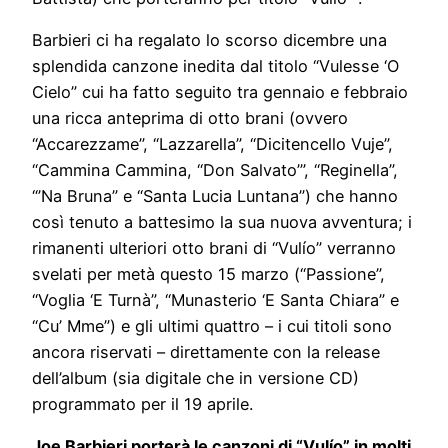
Barbieri ci ha regalato lo scorso dicembre una
splendida canzone inedita dal titolo “Vulesse ‘O
Cielo” cui ha fatto seguito tra gennaio e febbraio
una ricca anteprima di otto brani (ovvero
“Accarezzame”, “Lazzarella”, “Dicitencello Vuje”,
“Cammina Cammina, “Don Salvato’”, “Reginella”,
“’Na Bruna” e “Santa Lucia Luntana”) che hanno
così tenuto a battesimo la sua nuova avventura; i
rimanenti ulteriori otto brani di “Vulío” verranno
svelati per metà questo 15 marzo (“Passione”,
“Voglia ‘E Turnà”, “Munasterio ‘E Santa Chiara” e
“Cu’ Mme”) e gli ultimi quattro – i cui titoli sono
ancora riservati – direttamente con la release
dell’album (sia digitale che in versione CD)
programmato per il 19 aprile.
Joe Barbieri porterà le canzoni di “Vulío” in molti