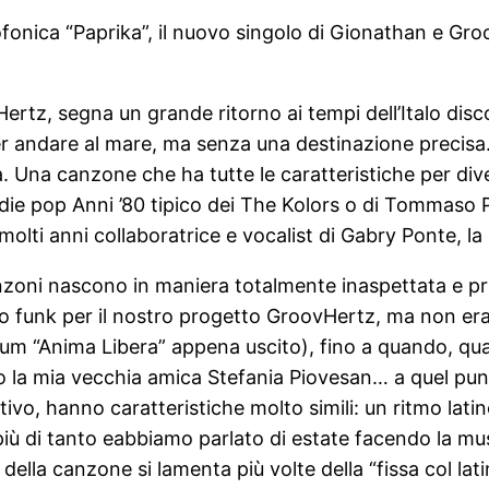
ofonica “Paprika”, il nuovo singolo di Gionathan e Groo
ertz, segna un grande ritorno ai tempi dell’Italo disco
per andare al mare, ma senza una destinazione precisa.
. Una canzone che ha tutte le caratteristiche per dive
die pop Anni ’80 tipico dei The Kolors o di Tommaso P
lti anni collaboratrice e vocalist di Gabry Ponte, la 
canzoni nascono in maniera totalmente inaspettata e 
o funk per il nostro progetto GroovHertz, ma non e
o album “Anima Libera” appena uscito), fino a quando, q
la mia vecchia amica Stefania Piovesan… a quel punto 
ivo, hanno caratteristiche molto simili: un ritmo lati
iù di tanto eabbiamo parlato di estate facendo la mus
 della canzone si lamenta più volte della “fissa col lat