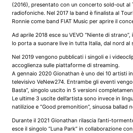
(2016), presentato con un concerto sold-out al 
radiofoniche. Nel 2017 la band è finalista al Tou
Ronnie come band FIAT Music per aprire il conc
Ad aprile 2018 esce su VEVO “Niente di strano”, il
lo porta a suonare live in tutta Italia, dal nord a
Nel 2019 vengono pubblicati i singoli e i videocl
accoglienza sulle piattaforme di streaming.
A gennaio 2020 Gionathan è uno dei 10 artisti i
televisivo VeNew274. Entrambe gli eventi vengon
Basta”, singolo uscito in 5 versioni completamen
Le ultime 3 uscite dell’artista sono invece in lin
natilizioe e “Good premonition”, sinuosa ballad n
Durante il 2021 Gionathan rilascia l’anti-tormento
esce il singolo “Luna Park” in collaborazione con