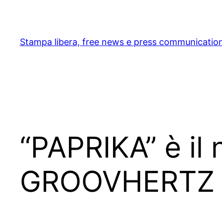
Skip
to
content
Stampa libera, free news e press communicatio
“PAPRIKA” è il
GROOVHERTZ