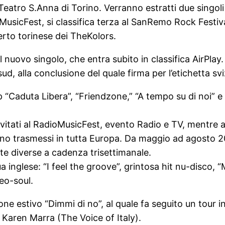
Teatro S.Anna di Torino. Verranno estratti due singo
rMusicFest, si classifica terza al SanRemo Rock Festiv
erto torinese dei TheKolors.
 nuovo singolo, che entra subito in classifica AirPlay.
l sud, alla conclusione del quale firma per l’etichetta s
ip “Caduta Libera”, “Friendzone,” “A tempo su di noi” e
nvitati al RadioMusicFest, evento Radio e TV, mentre 
o trasmessi in tutta Europa. Da maggio ad agosto 2020
te diverse a cadenza trisettimanale.
gua inglese: “I feel the groove”, grintosa hit nu-disco
eo-soul.
ne estivo “Dimmi di no”, al quale fa seguito un tour in
 Karen Marra (The Voice of Italy).