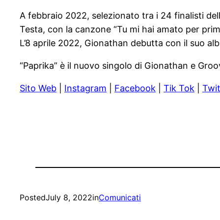
A febbraio 2022, selezionato tra i 24 finalisti d
Testa, con la canzone “Tu mi hai amato per prim
L’8 aprile 2022, Gionathan debutta con il suo alb
“Paprika” è il nuovo singolo di Gionathan e Groov
Sito Web
|
Instagram
|
Facebook
|
Tik Tok
|
Twit
Posted
July 8, 2022
in
Comunicati