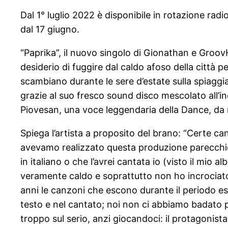
Dal 1° luglio 2022 è disponibile in rotazione radi
dal 17 giugno.
“Paprika”, il nuovo singolo di Gionathan e GroovH
desiderio di fuggire dal caldo afoso della città 
scambiano durante le sere d’estate sulla spiaggia
grazie al suo fresco sound disco mescolato all’in
Piovesan, una voce leggendaria della Dance, da mo
Spiega l’artista a proposito del brano: “Certe 
avevamo realizzato questa produzione parecchi
in italiano o che l’avrei cantata io (visto il mi
veramente caldo e soprattutto non ho incrociato 
anni le canzoni che escono durante il periodo est
testo e nel cantato; noi non ci abbiamo badato p
troppo sul serio, anzi giocandoci: il protagonista