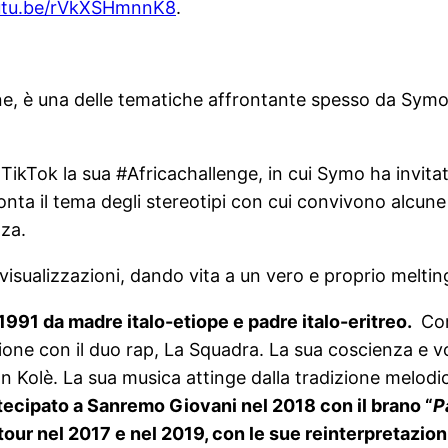
tu.be/
rVkXSHmnnK8
.
ne, è una delle tematiche affrontante spesso da Symo n
 TikTok la sua #Africachallenge, in cui Symo ha invita
ronta il tema degli stereotipi con cui convivono alcun
nza.
visualizzazioni, dando vita a un vero e proprio melting
991 da madre italo-etiope e padre italo-eritreo.
Com
e con il duo rap, La Squadra. La sua coscienza e voce
Kolè. La sua musica attinge dalla tradizione melodica
tecipato a Sanremo Giovani nel 2018 con il brano “
P
our nel 2017 e nel 2019, con le sue reinterpretazioni