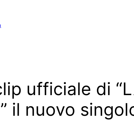
n
clip ufficiale di
il nuovo singol