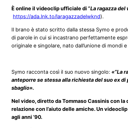
È online il videoclip ufficiale di “
La ragazza del
https://ada.lnk.to/
laragazzadelwknd
).
Il brano è stato scritto dalla stessa Symo e prod
di parole in cui si incastrano perfettamente es
originale e singolare, nato dall’unione di mondi e st
Symo racconta così il suo nuovo singolo:
«”La r
anteporre se stessa alla richiesta del suo ex d
sbaglio».
Nel video, diretto da Tommaso Cassinis con la d
relazione con l’aiuto delle amiche. Un videoclip d
agli anni ’90.