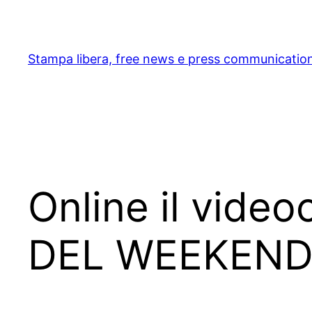
Skip
to
content
Stampa libera, free news e press communicatio
Online il video
DEL WEEKEND” 