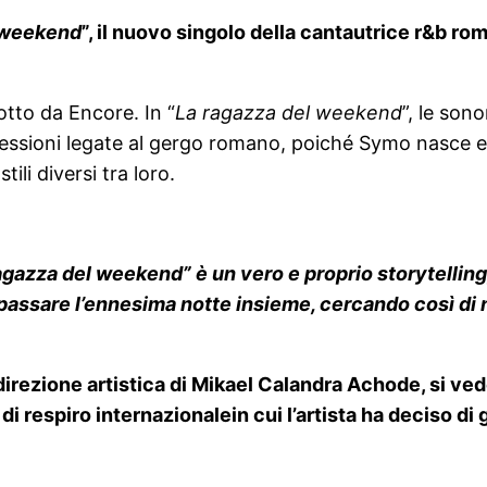
 weekend
”, il nuovo singolo della cantautrice r&b 
otto da Encore. In “
La ragazza del weekend
”, le son
pressioni legate al gergo romano, poiché Symo nasce 
ili diversi tra loro.
agazza del weekend” è un vero e proprio storytelling
i passare l’ennesima notte insieme, cercando così di
irezione artistica di Mikael Calandra Achode, si ve
i respiro internazionalein cui l’artista ha deciso di g