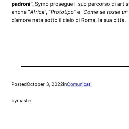
padroni”.
Symo prosegue il suo percorso di artis
anche “
Africa
”, “
Prototipo
” e “
Come se fosse un
d’amore nata sotto il cielo di Roma, la sua città.
Posted
October 3, 2022
in
Comunicati
by
master