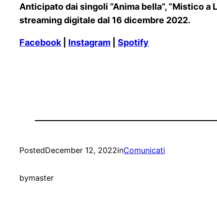
Anticipato dai singoli “Anima bella”, “Mistico 
streaming digitale dal 16 dicembre 2022.
Facebook
|
Instagram
|
Spotify
Posted
December 12, 2022
in
Comunicati
by
master