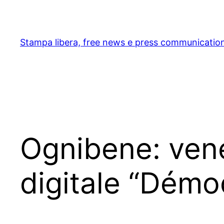
Skip
to
content
Stampa libera, free news e press communicatio
Ognibene: vene
digitale “Démo