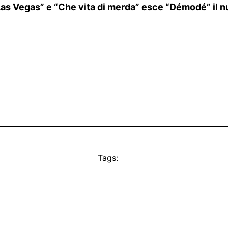
a Las Vegas” e “Che vita di merda” esce
“Démodé”
il 
Tags: