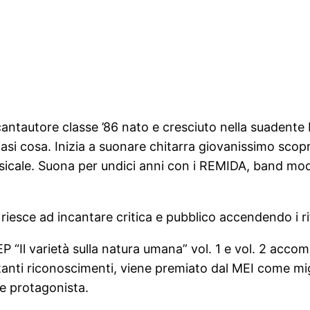
 cantautore classe ’86 nato e cresciuto nella suadent
asi cosa. Inizia a suonare chitarra giovanissimo sco
 musicale. Suona per undici anni con i REMIDA, band mo
 riesce ad incantare critica e pubblico accendendo i rif
 “Il varietà sulla natura umana” vol. 1 e vol. 2 accom
i tanti riconoscimenti, viene premiato dal MEI come mi
de protagonista.