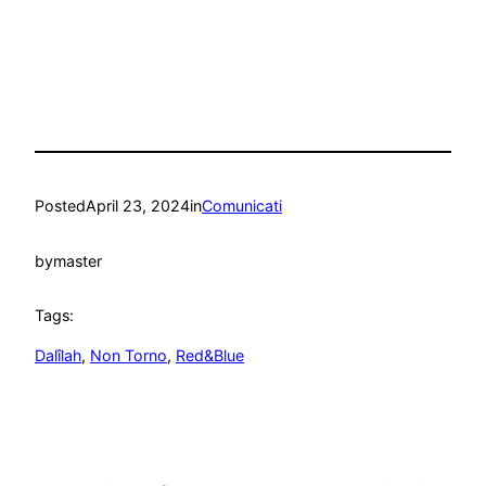
Posted
April 23, 2024
in
Comunicati
by
master
Tags:
Dalîlah
, 
Non Torno
, 
Red&Blue