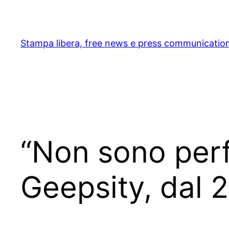
Skip
to
content
Stampa libera, free news e press communicatio
“Non sono perfe
Geepsity, dal 2