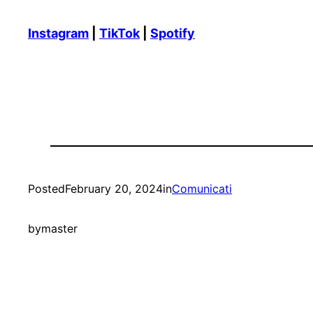
Instagram
|
TikTok
|
Spotify
Posted
February 20, 2024
in
Comunicati
by
master