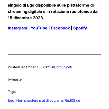
singolo di Ego disponibile sulle piattaforme di
streaming digitale e in rotazione radiofonica dal
15 dicembre 2023.
Instagram
|
YouTube
|
Facebook
|
Spotify
Posted
December 13, 2023
in
Comunicati
by
master
Tags:
Ego
, 
Non smettere mai di sognare
, 
Red&Blue