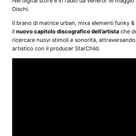
Nei digital store e in radio da venerdì 16 maggio 
Dischi.
Il brano di matrice urban, mixa elementi funky &
il
nuovo capitolo discografico dell’artista
che do
ricercare nuovi stimoli e sonorità, attraversando
artistico con il producer StarChild.