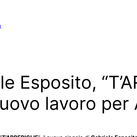
n
e Esposito, “T’A
nuovo lavoro per