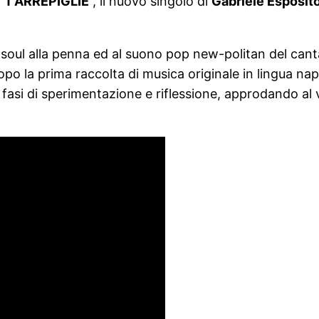
“
T’ARREPIGLIE
”, il nuovo singolo di
Gabriele Esposit
 soul alla penna ed al suono pop new-politan del cant
po la prima raccolta di musica originale in lingua na
 fasi di sperimentazione e riflessione, approdando al 