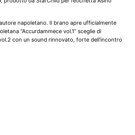
o
, prodotto da StarChild per l’etichetta Asino
autore napoletano. Il brano apre ufficialmente
poletana “Accurdammece vol.1” sceglie di
vol.2 con un sound rinnovato, forte dell’incontro