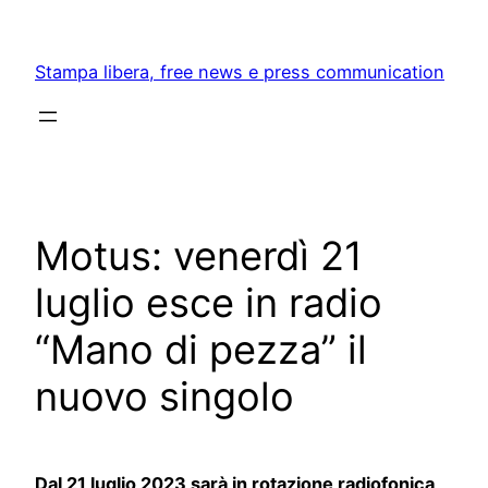
Skip
to
Stampa libera, free news e press communication
content
Motus: venerdì 21
luglio esce in radio
“Mano di pezza” il
nuovo singolo
Dal 21 luglio 2023 sarà in rotazione radiofonica