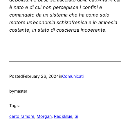
è nato e di cui non percepisce i confini e
comandato da un sistema che ha come solo
motore un’economia schizofrenica e in amnesia
costante, in stato di coscienza incoerente.
Posted
February 26, 2024
in
Comunicati
by
master
Tags:
certo l’amore
, 
Morgan
, 
Red&Blue
, 
Si