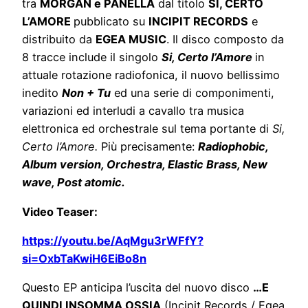
tra
MORGAN e PANELLA
dal titolo
SI, CERTO
L’AMORE
pubblicato su
INCIPIT RECORDS
e
distribuito da
EGEA MUSIC
. Il disco composto da
8 tracce include il singolo
Si, Certo l’Amore
in
attuale rotazione radiofonica, il nuovo bellissimo
inedito
Non + Tu
ed una serie di componimenti,
variazioni ed interludi a cavallo tra musica
elettronica ed orchestrale sul tema portante di
Si,
Certo l’Amore.
Più precisamente:
Radiophobic,
Album version, Orchestra, Elastic Brass, New
wave, Post atomic.
Video Teaser:
https://youtu.be/AqMgu3rWFfY?
si=OxbTaKwiH6EiBo8n
Questo EP anticipa l’uscita del nuovo disco
…E
QUINDI INSOMMA OSSIA
(Incipit Records / Egea