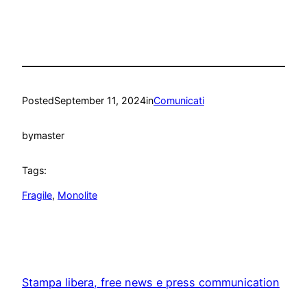
Posted
September 11, 2024
in
Comunicati
by
master
Tags:
Fragile
, 
Monolite
Stampa libera, free news e press communication