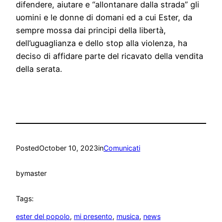
difendere, aiutare e “allontanare dalla strada” gli
uomini e le donne di domani ed a cui Ester, da
sempre mossa dai principi della libertà,
dell’uguaglianza e dello stop alla violenza, ha
deciso di affidare parte del ricavato della vendita
della serata.
Posted
October 10, 2023
in
Comunicati
by
master
Tags:
ester del popolo
, 
mi presento
, 
musica
, 
news