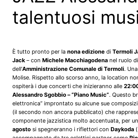
talentuosi music
È tutto pronto per la
nona edizione
di
Termoli J
Jack
– con
Michele Macchiagodena
nel ruolo di
dell’
Amministrazione Comunale di Termoli
. Una
Molise. Rispetto allo scorso anno, la location n
ospiterà i due concerti che inizieranno alle
22:0
Alessandro Sgobbio – “Piano Music”
. Questo br
elettronica” improntato su alcune sue composizion
(il secondo non ancora pubblicato) che rappres
componente jazzistica molto accentuata, per un co
agosto
si spegneranno i riflettori con
Daykoda
(
accompagnato da tre eclettici partner come
Ric