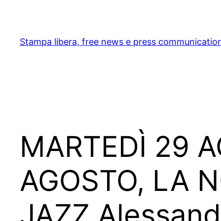
Skip
to
content
Stampa libera, free news e press communicatio
MARTEDÌ 29 
AGOSTO, LA N
JAZZ Alessand