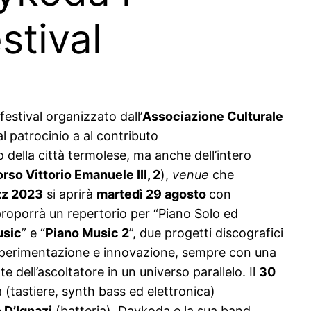
stival
 festival organizzato dall’
Associazione Culturale
al patrocinio a al contributo
o della città termolese, ma anche dell’intero
rso Vittorio Emanuele III, 2
),
venue
che
zz 2023
si aprirà
martedì 29 agosto
con
proporrà un repertorio per “Piano Solo ed
usic
” e “
Piano Music 2
”, due progetti discografici
 sperimentazione e innovazione, sempre con una
dell’ascoltatore in un universo parallelo. Il
30
a (tastiere, synth bass ed elettronica)
 D’Ignazi
(batteria). Daykoda e la sua band