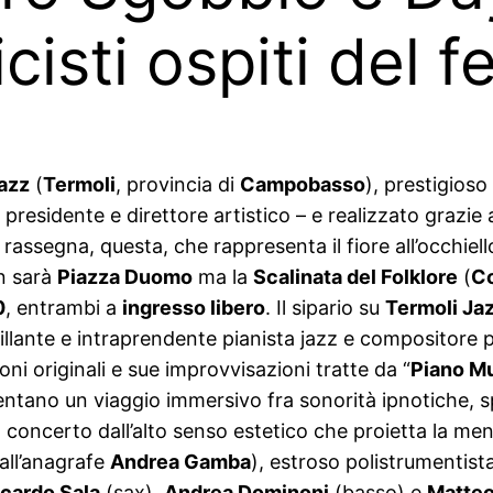
isti ospiti del fe
azz
(
Termoli
, provincia di
Campobasso
), prestigioso
 presidente e direttore artistico – e realizzato grazie 
 rassegna, questa, che rappresenta il fiore all’occhiell
on sarà
Piazza Duomo
ma la
Scalinata del Folklore
(
Co
0
, entrambi a
ingresso libero
. Il sipario su
Termoli Ja
illante e intraprendente pianista jazz e compositore 
i originali e sue improvvisazioni tratte da “
Piano M
entano un viaggio immersivo fra sonorità ipnotiche,
ncerto dall’alto senso estetico che proietta la mente 
all’anagrafe
Andrea Gamba
), estroso polistrumentist
cardo Sala
(sax),
Andrea Dominoni
(basso) e
Matteo