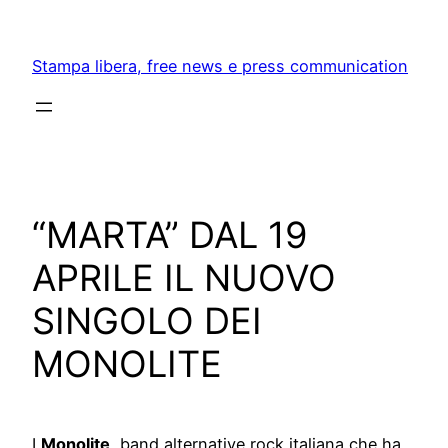
Skip
to
Stampa libera, free news e press communication
content
“MARTA” DAL 19
APRILE IL NUOVO
SINGOLO DEI
MONOLITE
I
Monolite
, band alternative rock italiana che ha