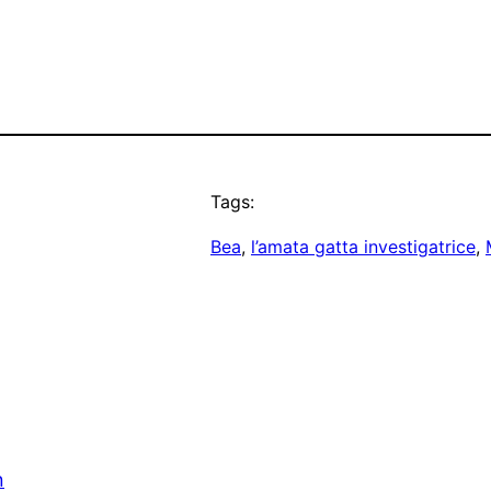
Tags:
Bea
, 
l’amata gatta investigatrice
, 
n