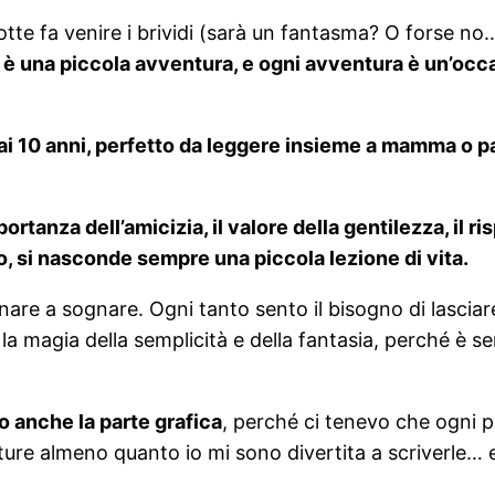
tte fa venire i brividi (sarà un fantasma? O forse no
 è una piccola avventura, e ogni avventura è un’occ
ai 10 anni, perfetto da leggere insieme a mamma o pa
anza dell’amicizia, il valore della gentilezza, il rispe
o, si nasconde sempre una piccola lezione di vita.
are a sognare. Ogni tanto sento il bisogno di lasciare
la magia della semplicità e della fantasia, perché è s
to anche la parte grafica
, perché ci tenevo che ogni p
ure almeno quanto io mi sono divertita a scriverle… e 