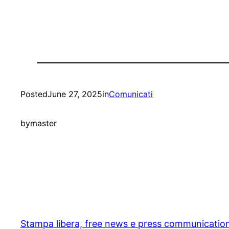
Posted
June 27, 2025
in
Comunicati
by
master
Stampa libera, free news e press communicatio