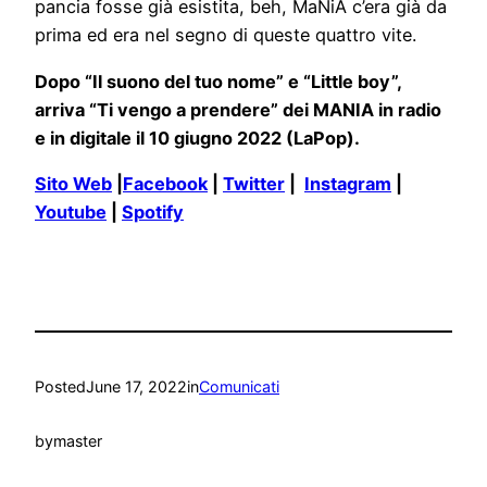
pancia fosse già esistita, beh, MaNiA c’era già da
prima ed era nel segno di queste quattro vite.
Dopo “Il suono del tuo nome” e “Little boy”,
arriva “Ti vengo a prendere” dei MANIA in radio
e in digitale il 10 giugno 2022 (LaPop).
Sito Web
|
Facebook
|
Twitter
|
Instagram
|
Youtube
|
Spotify
Posted
June 17, 2022
in
Comunicati
by
master