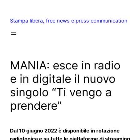
Skip
to
Stampa libera, free news e press communication
content
MANIA: esce in radio
e in digitale il nuovo
singolo “Ti vengo a
prendere”
Dal 10 giugno 2022 è disponibile in rotazione
radiofonica e su tutte le piattaforme di streaming