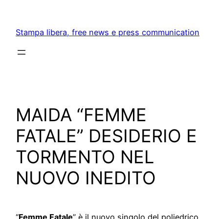
Skip
to
Stampa libera, free news e press communication
content
MAIDA “FEMME
FATALE” DESIDERIO E
TORMENTO NEL
NUOVO INEDITO
“
Femme Fatale
” è il nuovo singolo del poliedrico