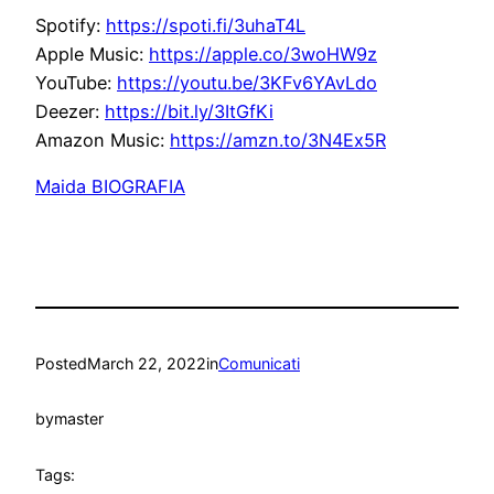
Spotify:
https://spoti.fi/3uhaT4L
Apple Music:
https://apple.co/3woHW9z
YouTube:
https://youtu.be/3KFv6YAvLdo
Deezer:
https://bit.ly/3ItGfKi
Amazon Music:
https://amzn.to/3N4Ex5R
Maida BIOGRAFIA
Posted
March 22, 2022
in
Comunicati
by
master
Tags: