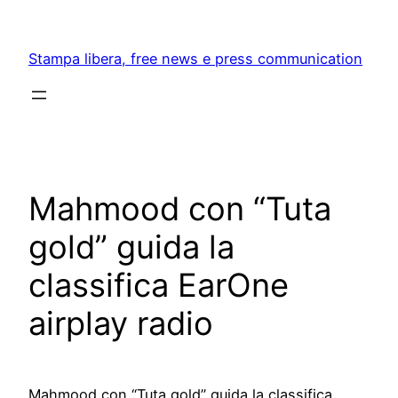
Skip
to
Stampa libera, free news e press communication
content
Mahmood con “Tuta
gold” guida la
classifica EarOne
airplay radio
Mahmood con “Tuta gold” guida la classifica