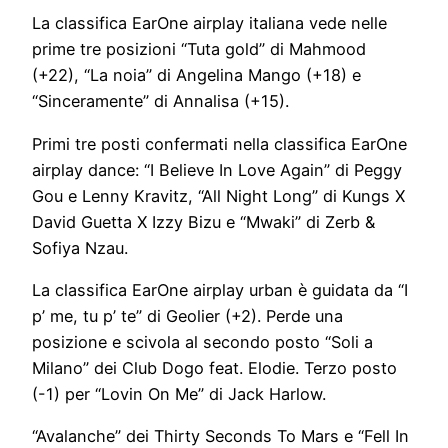
La classifica EarOne airplay italiana vede nelle
prime tre posizioni “Tuta gold” di Mahmood
(+22), “La noia” di Angelina Mango (+18) e
“Sinceramente” di Annalisa (+15).
Primi tre posti confermati nella classifica EarOne
airplay dance: “I Believe In Love Again” di Peggy
Gou e Lenny Kravitz, “All Night Long” di Kungs X
David Guetta X Izzy Bizu e “Mwaki” di Zerb &
Sofiya Nzau.
La classifica EarOne airplay urban è guidata da “I
p’ me, tu p’ te” di Geolier (+2). Perde una
posizione e scivola al secondo posto “Soli a
Milano” dei Club Dogo feat. Elodie. Terzo posto
(-1) per “Lovin On Me” di Jack Harlow.
“Avalanche” dei Thirty Seconds To Mars e “Fell In