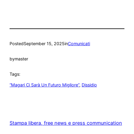
Posted
September 15, 2025
in
Comunicati
by
master
Tags:
“Magari Ci Sarà Un Futuro Migliore”
, 
Dissidio
Stampa libera, free news e press communication