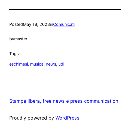
Posted
May 18, 2023
in
Comunicati
by
master
Tags:
eschimesi
, 
musica
, 
news
, 
udi
Stampa libera, free news e press communication
Proudly powered by
WordPress