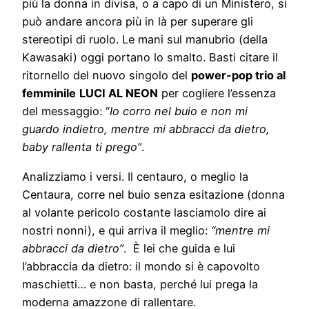
più la donna in divisa, o a capo di un Ministero, si
può andare ancora più in là per superare gli
stereotipi di ruolo. Le mani sul manubrio (della
Kawasaki) oggi portano lo smalto. Basti citare il
ritornello del nuovo singolo del
power-pop trio al
femminile
LUCI AL NEON
per cogliere l’essenza
del messaggio: “
Io corro nel buio e non mi
guardo indietro, mentre mi abbracci da dietro,
baby rallenta ti prego”
.
Analizziamo i versi. Il centauro, o meglio la
Centaura, corre nel buio senza esitazione (donna
al volante pericolo costante lasciamolo dire ai
nostri nonni), e qui arriva il meglio:
“mentre mi
abbracci da dietro”
. È lei che guida e lui
l’abbraccia da dietro: il mondo si è capovolto
maschietti… e non basta, perché lui prega la
moderna amazzone di rallentare.