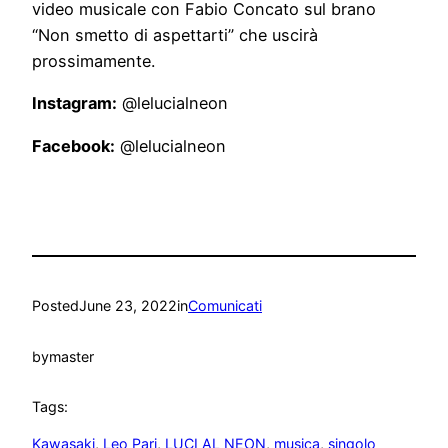
video musicale con Fabio Concato sul brano
“Non smetto di aspettarti” che uscirà
prossimamente.
Instagram:
@lelucialneon
Facebook:
@lelucialneon
Posted
June 23, 2022
in
Comunicati
by
master
Tags:
Kawasaki
, 
Leo Pari
, 
LUCI AL NEON
, 
musica
, 
singolo