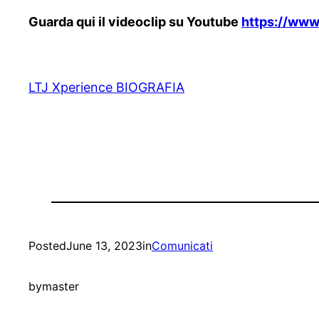
Guarda qui il videoclip su Youtube
https://ww
LTJ Xperience BIOGRAFIA
Posted
June 13, 2023
in
Comunicati
by
master