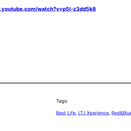
w.youtube.com/watch?v=p5l-z3dd5k8
Tags:
Best Life
, 
LTJ Xperience
, 
Red&Blu