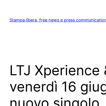
Skip
to
content
Stampa libera, free news e press communicatio
LTJ Xperience 
venerdì 16 giug
nuovo singolo