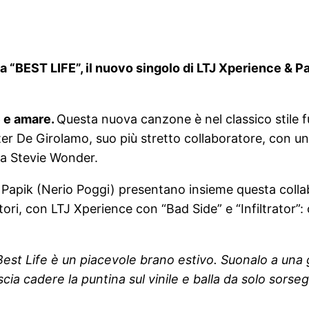
a “BEST LIFE”, il nuovo singolo di
LTJ Xperience & Pa
e e amare.
Questa nuova canzone è nel classico stile 
r De Girolamo, suo più stretto collaboratore, con un
 a Stevie Wonder.
 e Papik (Nerio Poggi) presentano insieme questa col
ri, con LTJ Xperience con “Bad Side” e “Infiltrator”: 
Best Life è un piacevole brano estivo. Suonalo a una g
cia cadere la puntina sul vinile e balla da solo sor