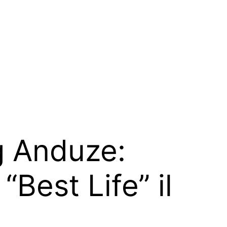
g Anduze:
“Best Life” il