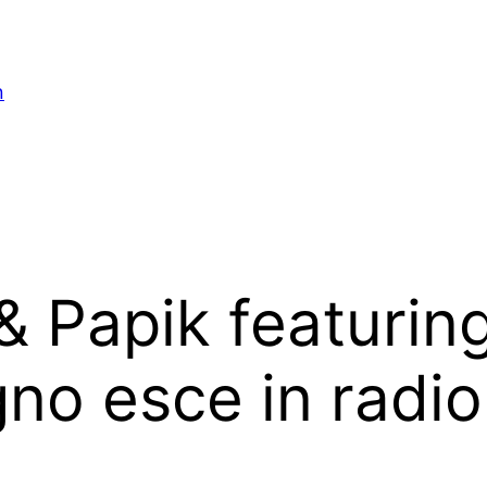
n
& Papik featurin
no esce in radio 