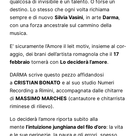
qualcosa di invisibile è un talento. O forse un
destino. Lo stesso che ogni volta richiama
sempre e di nuovo
Silvia Vasini
, in arte
Darma
,
con una forza ancestrale sul cammino della
musica.
E’ sicuramente l’Amore il leit motiv, insieme al cor-
aggio, dei brani dell’artista romagnola che il
17
febbraio
tornerà con
Lo deciderà l’amore
.
DARMA scrive questo pezzo affidandosi
a
CRISTIAN BONATO
e al suo studio Numeri
Recording a Rimini, accompagnata dalle chitarre
di
MASSIMO MARCHES
(cantautore e chitarrista
riminese di rilievo).
Lo deciderà l’amore riporta subito alla
mente
l’intuizione junghiana del filo d’oro
: la vita
e le sue peripezie, la paura e gli errori, spesso