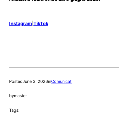
Instagram
|
TikTok
Posted
June 3, 2026
in
Comunicati
by
master
Tags: