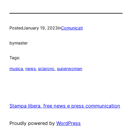
Posted
January 19, 2023
in
Comunicati
by
master
Tags:
musica
, 
news
, 
sciaronc
, 
superwoman
Stampa libera, free news e press communication
Proudly powered by
WordPress