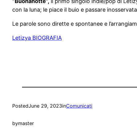
“Buonanotte”,
il primo singolo indie/pop di Letiz
con la luna; le piace il buio e passare inosservat
Le parole sono dirette e spontanee e l’arrangiam
Letizya BIOGRAFIA
Posted
June 29, 2023
in
Comunicati
by
master