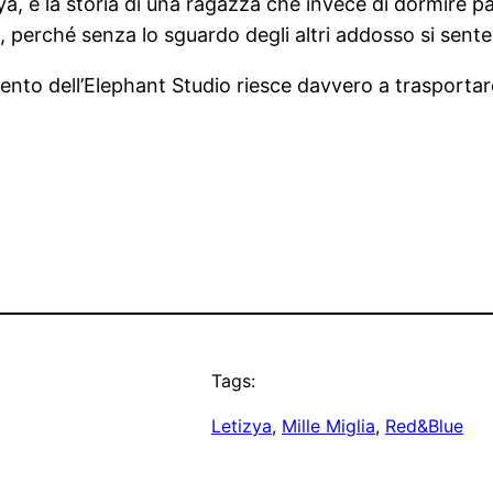
ya, è la storia di una ragazza che invece di dormire pas
a, perché senza lo sguardo degli altri addosso si sente 
ento dell’Elephant Studio riesce davvero a trasportar
Tags:
Letizya
, 
Mille Miglia
, 
Red&Blue