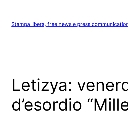
Skip
to
content
Stampa libera, free news e press communicatio
Letizya: venerd
d’esordio “Mill