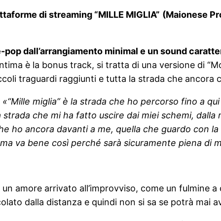
iattaforme di streaming “MILLE MIGLIA”
(Maionese Proj
e-pop dall’arrangiamento minimal e un sound caratteri
ima è la bonus track, si tratta di una versione di “Mos
ccoli traguardi raggiunti e tutta la strada che ancora c
«“Mille miglia” è la strada che ho percorso fino a qui 
a strada che mi ha fatto uscire dai miei schemi, dal
che ho ancora davanti a me, quella che guardo con la te
à ma va bene così perché sarà sicuramente piena di m
i un amore arrivato all’improvviso, come un fulmine a 
ato dalla distanza e quindi non si sa se potrà mai ave