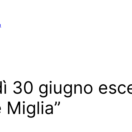
n
ì 30 giugno esce 
e Miglia”