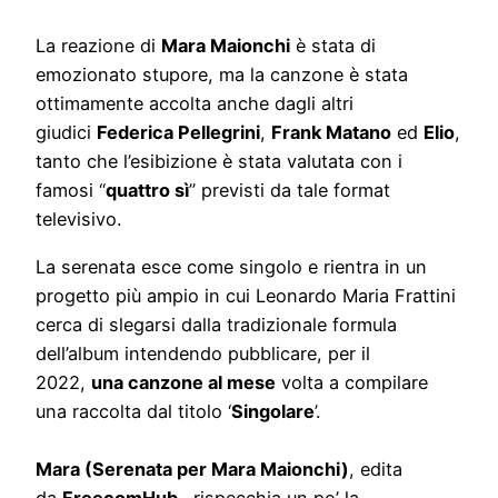
La reazione di
Mara Maionchi
è stata di
emozionato stupore, ma la canzone è stata
ottimamente accolta anche dagli altri
giudici
Federica Pellegrini
,
Frank Matano
ed
Elio
,
tanto che l’esibizione è stata valutata con i
famosi “
quattro sì
” previsti da tale format
televisivo.
La serenata esce come singolo e rientra in un
progetto più ampio in cui Leonardo Maria Frattini
cerca di slegarsi dalla tradizionale formula
dell’album intendendo pubblicare, per il
2022,
una canzone al mese
volta a compilare
una raccolta dal titolo ‘
Singolare
’.
Mara (Serenata per Mara Maionchi)
, edita
da
FreecomHub
,
rispecchia un po’ la