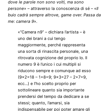
dove le parole non sono volti, ma sono
persone
» – attraverso la conoscenza di sé – «
Il
buio cadrà sempre altrove, game over. Passa da
me: camera 9
».
«“Camera n9” – dichiara l’artista – è
uno dei brani a cui tengo
maggiormente, perché rappresenta
una sorta di rinascita personale, una
ritrovata cognizione del proprio Io. Il
numero 9 è l’unico i cui multipli si
riducono sempre e comunque ad esso
(9×2=18 – 1+8=9; 9×3=27 – 2+7=9,
ecc…) e l’ho scelto proprio per
sottolineare quanto sia importante
prendersi del tempo da dedicare a se
stessi; quanto, l’amarsi, sia
indispensabile per poi poter amare gli