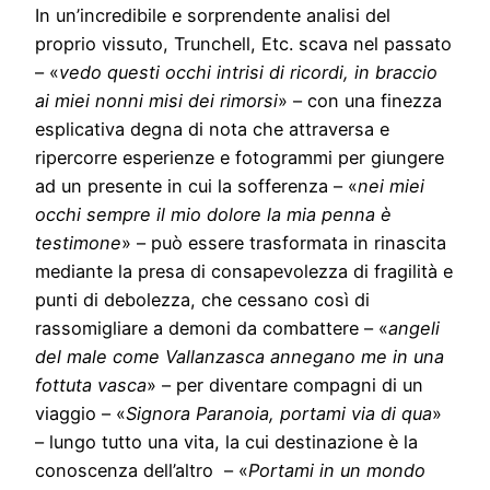
In un’incredibile e sorprendente analisi del
proprio vissuto, Trunchell, Etc. scava nel passato
– «
vedo questi occhi intrisi di ricordi, in braccio
ai miei nonni misi dei rimorsi
» – con una finezza
esplicativa degna di nota che attraversa e
ripercorre esperienze e fotogrammi per giungere
ad un presente in cui la sofferenza – «
nei miei
occhi sempre il mio dolore la mia penna è
testimone
» – può essere trasformata in rinascita
mediante la presa di consapevolezza di fragilità e
punti di debolezza, che cessano così di
rassomigliare a demoni da combattere – «
angeli
del male come Vallanzasca annegano me in una
fottuta vasca
» – per diventare compagni di un
viaggio – «
Signora Paranoia, portami via di qua
»
– lungo tutto una vita, la cui destinazione è la
conoscenza dell’altro – «
Portami in un mondo