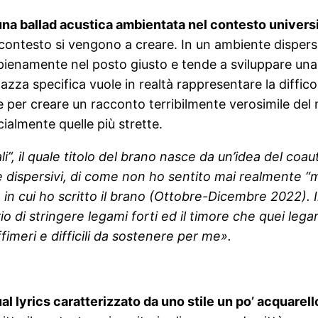
una ballad acustica ambientata nel contesto universi
e contesto si vengono a creare. In un ambiente dispers
 pienamente nel posto giusto e tende a sviluppare una 
azza specifica vuole in realtà rappresentare la diffico
e per creare un racconto terribilmente verosimile del m
cialmente quelle più strette.
li”, il quale titolo del brano nasce da un’idea del co
” e dispersivi, di come non ho sentito mai realmente “
 cui ho scritto il brano (Ottobre-Dicembre 2022). Inf
rio di stringere legami forti ed il timore che quei legam
fimeri e difficili da sostenere per me».
ual lyrics caratterizzato da uno stile un po’ acquarel