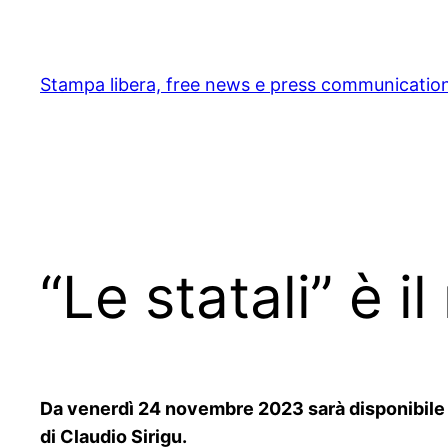
Skip
to
content
Stampa libera, free news e press communicatio
“Le statali” è i
Da venerdì 24 novembre 2023 sarà disponibile in 
di Claudio Sirigu.