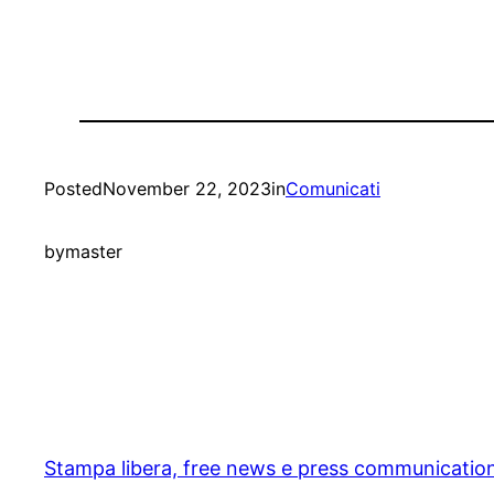
Posted
November 22, 2023
in
Comunicati
by
master
Stampa libera, free news e press communicatio