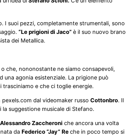
 un’idea di
Stefano Scioni.
C’è un elemento
o. I suoi pezzi, completamente strumentali, sono
ssaggio.
“Le prigioni di Jaco”
è il suo nuovo brano
sta dei Metallica.
mo o che, nononostante ne siamo consapevoli,
 una agonia esistenziale. La prigione può
 trasciniamo e che ci toglie energie.
 in pexels.com dal videomaker russo
Cottonbro
. Il
 la suggestione musicale di Stefano.
Alessandro Zaccheroni
che ancora una volta
uonata da
Federico “Jay” Re
che in poco tempo si