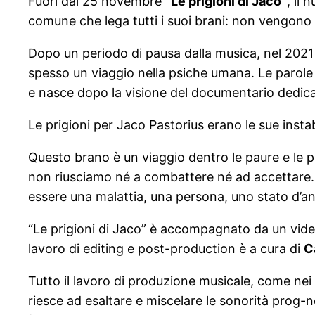
Fuori dal 25 novembre
“Le prigioni di Jaco”
, il 
comune che lega tutti i suoi brani: non vengono 
Dopo un periodo di pausa dalla musica, nel 2021
spesso un viaggio nella psiche umana. Le parole 
e nasce dopo la visione del documentario dedicat
Le prigioni per Jaco Pastorius erano le sue instab
Questo brano è un viaggio dentro le paure e le 
non riusciamo né a combattere né ad accettare. 
essere una malattia, una persona, uno stato d’ani
“Le prigioni di Jaco” è accompagnato da un vide
lavoro di editing e post-production è a cura di
C
Tutto il lavoro di produzione musicale, come nei 
riesce ad esaltare e miscelare le sonorità prog-