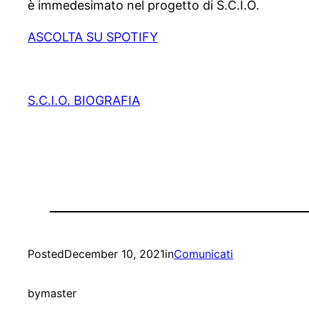
è immedesimato nel progetto di S.C.I.O.
ASCOLTA SU SPOTIFY
S.C.I.O. BIOGRAFIA
Posted
December 10, 2021
in
Comunicati
by
master