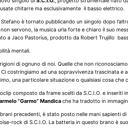
nuovo singolo di
S.C.I.O.
, progetto strumentale nato da
usate chitarre ma esclusivamente il basso elettrico.
 Stefano è tornato pubblicando un singolo dopo l’altr
non servono, la musica urla forte e chiaro il suo me
o a Jaco Pastorius, prodotto da Robert Trujillo bassi
ilità mentali.
prigioni di ognuno di noi. Quelle che non riconoscia
Ci costringiamo ad una sopravvivenza trascinata e ad
mo, una particolare situazione o qualsiasi cosa che ci
oclip composto da frame scelti da S.C.I.O. e inseriti
armelo “Garmo” Mandica
che ha tradotto in immagini
brani precedenti, è stato posto nelle mani sapienti di
noise-rock di S.C.I.O. La batteria in questo brano è s