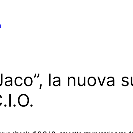
n
 Jaco”, la nuova 
.I.O.