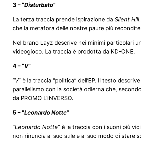
3 – “
Disturbato
”
La terza traccia prende ispirazione da
Silent Hill
che la metafora delle nostre paure più recondite
Nel brano Layz descrive nei minimi particolari u
videogioco. La traccia è prodotta da KD-ONE.
4 – “
V
”
“
V
” è la traccia “politica” dell’EP. Il testo descriv
parallelismo con la società odierna che, secondo
da PROMO L’INVERSO.
5 – “
Leonardo Notte
”
“
Leonardo Notte
” è la traccia con i suoni più 
non rinuncia al suo stile e al suo modo di stare s