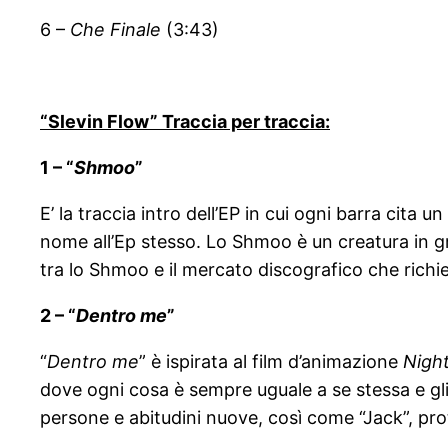
6 –
Che Finale
(3:43)
“Slevin Flow” Traccia per traccia:
1 – “
Shmoo
”
E’ la traccia intro dell’EP in cui ogni barra cita u
nome all’Ep stesso. Lo Shmoo è un creatura in gr
tra lo Shmoo e il mercato discografico che richi
2 – “
Dentro me
”
“
Dentro me
” è ispirata al film d’animazione
Nigh
dove ogni cosa è sempre uguale a se stessa e gli 
persone e abitudini nuove, così come “Jack”, pro