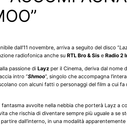
MOO”
ibile dall’11 novembre, arriva a seguito del disco “
La
otazione radiofonica anche su
RTL Bro & Sis
e
Radio 2 I
dalla passione di
Layz
per il Cinema, deriva dal nome d
ccia intro “
Shmoo
”, singolo che accompagna l’intera r
mescolano con alcuni fatti o personaggi del film a cui f
à fantasma avvolte nella nebbia che porterà Layz a co
vita che rischia di diventare sempre più uguale a se st
partire dall’interno, in una modalità apparentemente 