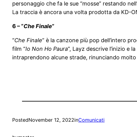
personaggio che fa le sue “mosse” restando nell’
La traccia è ancora una volta prodotta da KD-O
6 – “
Che Finale
”
“
Che Finale
” è la canzone più pop dell’intero prog
film “
Io Non Ho Paura
”, Layz descrive l’inizio e 
intraprendono alcune strade, rinunciando molto
Posted
November 12, 2022
in
Comunicati