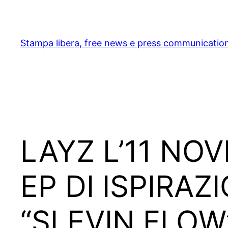
Skip
to
content
Stampa libera, free news e press communicatio
LAYZ L’11 NO
EP DI ISPIRA
“SLEVIN FLO