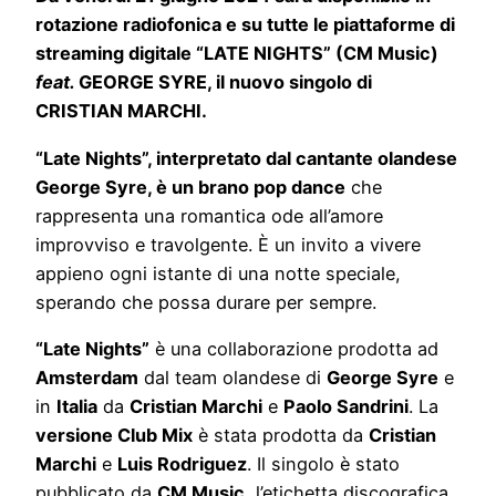
rotazione radiofonica e su tutte le piattaforme di
streaming digitale “LATE NIGHTS” (CM Music)
feat.
GEORGE SYRE, il nuovo singolo di
CRISTIAN MARCHI.
“Late Nights”, interpretato dal cantante olandese
George Syre, è un brano pop dance
che
rappresenta una romantica ode all’amore
improvviso e travolgente. È un invito a vivere
appieno ogni istante di una notte speciale,
sperando che possa durare per sempre.
“Late Nights”
è una collaborazione prodotta ad
Amsterdam
dal team olandese di
George Syre
e
in
Italia
da
Cristian Marchi
e
Paolo Sandrini
. La
versione Club Mix
è stata prodotta da
Cristian
Marchi
e
Luis Rodriguez
. Il singolo è stato
pubblicato da
CM Music
, l’etichetta discografica