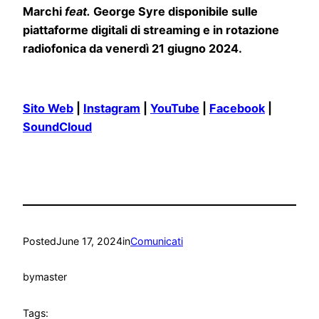
Marchi
feat.
George Syre disponibile sulle
piattaforme digitali di streaming e in rotazione
radiofonica da venerdì 21 giugno 2024.
Sito Web
|
Instagram
|
YouTube
|
Facebook
|
SoundCloud
Posted
June 17, 2024
in
Comunicati
by
master
Tags: