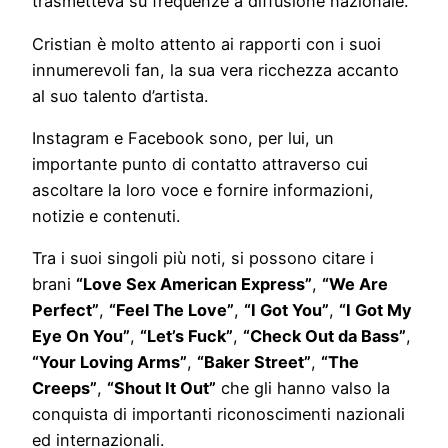
trasmetteva su frequenze a diffusione nazionale.
Cristian è molto attento ai rapporti con i suoi
innumerevoli fan, la sua vera ricchezza accanto
al suo talento d’artista.
Instagram e Facebook sono, per lui, un
importante punto di contatto attraverso cui
ascoltare la loro voce e fornire informazioni,
notizie e contenuti.
Tra i suoi singoli più noti, si possono citare i
brani
“Love Sex American Express”
,
“We Are
Perfect”
,
“Feel The Love”
,
“I Got You”
,
“I Got My
Eye On You”
,
“Let’s Fuck”
,
“Check Out da Bass”
,
“Your Loving Arms”
,
“Baker Street”
,
“The
Creeps”
,
“Shout It Out”
che gli hanno valso la
conquista di importanti riconoscimenti nazionali
ed internazionali.