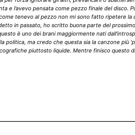
a e l’avevo pensata come pezzo finale del disco. Poi,
. Siccome tenevo al pezzo non mi sono fatto ripetere la
à detto in passato, ho scritto buona parte del pross
a, questo è uno dei brani maggiormente nati dall’intro
politica, ma credo che questa sia la canzone più ‘pol
ografiche piuttosto liquide. Mentre finisco questo dis