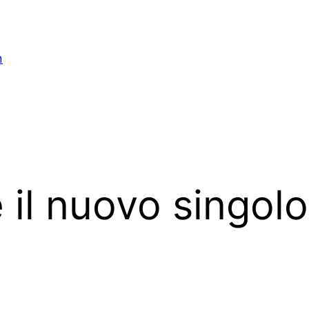
n
è il nuovo singol