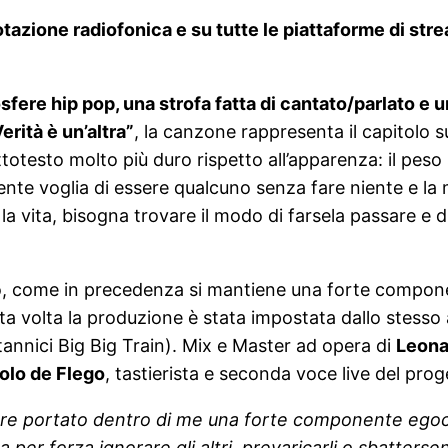
tazione radiofonica e su tutte le piattaforme di stre
fere hip pop, una strofa fatta di cantato/parlato e u
erità è un’altra”
, la canzone rappresenta il capitolo s
totesto molto più duro rispetto all’apparenza: il peso
cente voglia di essere qualcuno senza fare niente e la 
vita, bisogna trovare il modo di farsela passare e dive
, come in precedenza si mantiene una forte componente 
ta volta la produzione è stata impostata dallo stesso
tannici Big Big Train). Mix e Master ad opera di
Leona
olo de Flego
, tastierista e seconda voce live del prog
e portato dentro di me una forte componente egocentr
 per forza ignorare gli altri, prevaricarli o sbatters