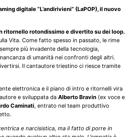
aming digitale “L’andirivieni” (LaPOP), il nuovo
n ritornello rotondissimo e divertito su dei loop.
ulla Vita. Come fatto spesso in passato, le rime
 sempre più invadente della tecnologia,
mancanza di umanità nei confronti degli altri.
rtirsi. Il cantautore triestino ci riesce tramite
elettronica e il piano di intro e ritornelli vira
 autore e sviluppata da
Alberto Bravin
(ex voce e
rdo Caminati
, entrato nel team produttivo
etto.
ica e narcisistica, ma il fatto di porre in
ene quando qualcun altro sta male. L’empatia è