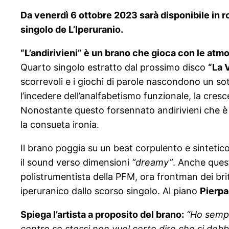
Da venerdì 6 ottobre 2023 sarà disponibile in ro
singolo de L’Iperuranio.
“L’andirivieni” è un brano che gioca con le atmos
Quarto singolo estratto dal prossimo disco
“La V
scorrevoli e i giochi di parole nascondono un sot
l’incedere dell’analfabetismo funzionale, la cres
Nonostante questo forsennato andirivieni che è la 
la consueta ironia.
Il brano poggia su un beat corpulento e sintetico
il sound verso dimensioni
“dreamy”
. Anche ques
polistrumentista della PFM, ora frontman dei bri
iperuranico dallo scorso singolo. Al piano
Pierpa
Spiega l’artista a proposito del brano:
“Ho sempr
centro se stessi non vuol certo dire che si debba