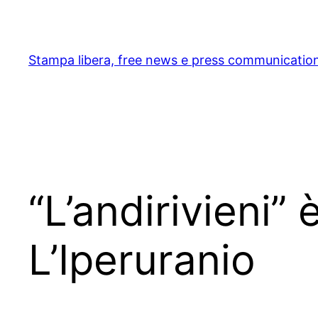
Skip
to
content
Stampa libera, free news e press communicatio
“L’andirivieni” 
L’Iperuranio