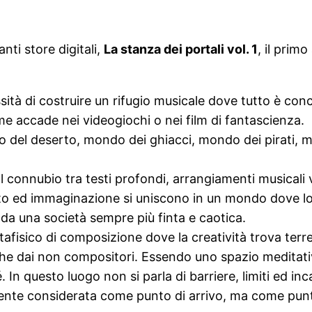
nti store digitali,
La stanza dei portali vol. 1
, il prim
cessità di costruire un rifugio musicale dove tutto è c
me accade nei videogiochi o nei film di fantascienza.
 del deserto, mondo dei ghiacci, mondo dei pirati, 
l connubio tra testi profondi, arrangiamenti musicali
ento ed immaginazione si uniscono in un mondo dove lo
 da una società sempre più finta e caotica.
afisico di composizione dove la creatività trova terren
nche dai non compositori. Essendo uno spazio meditati
sé. In questo luogo non si parla di barriere, limiti ed i
nte considerata come punto di arrivo, ma come punto d