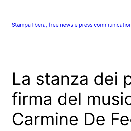
Skip
to
content
Stampa libera, free news e press communicatio
La stanza dei po
firma del music
Carmine De Fe