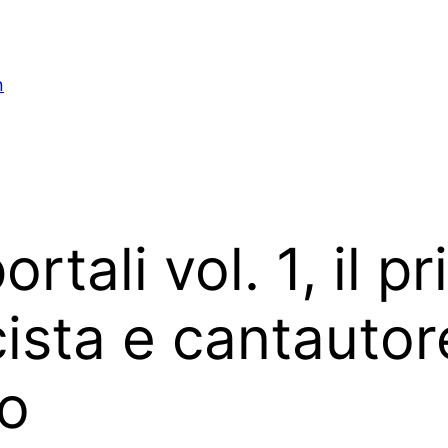
n
rtali vol. 1, il 
ista e cantautor
o