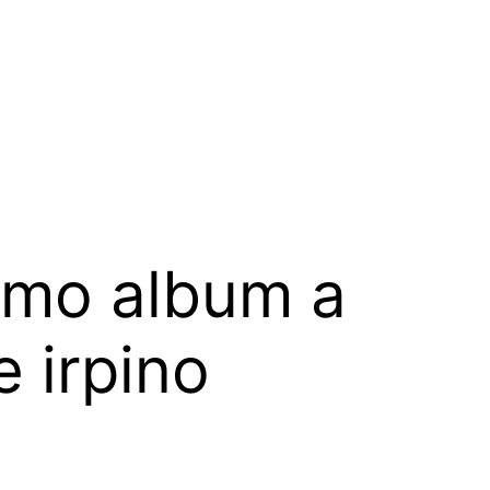
primo album a
e irpino