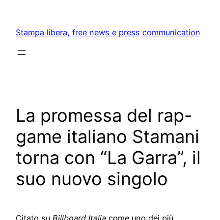
Skip
to
Stampa libera, free news e press communication
content
La promessa del rap-
game italiano Stamani
torna con “La Garra”, il
suo nuovo singolo
Citato su
Billboard Italia
come uno dei più