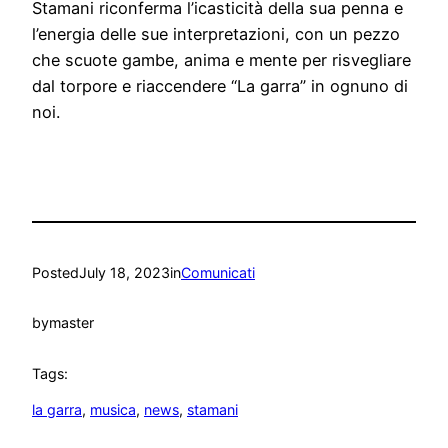
Stamani riconferma l’icasticità della sua penna e
l’energia delle sue interpretazioni, con un pezzo
che scuote gambe, anima e mente per risvegliare
dal torpore e riaccendere “La garra” in ognuno di
noi.
Posted
July 18, 2023
in
Comunicati
by
master
Tags:
la garra
, 
musica
, 
news
, 
stamani