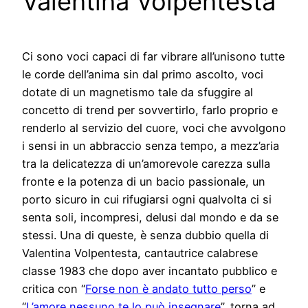
Valentina Volpentesta
Ci sono voci capaci di far vibrare all’unisono tutte
le corde dell’anima sin dal primo ascolto, voci
dotate di un magnetismo tale da sfuggire al
concetto di trend per sovvertirlo, farlo proprio e
renderlo al servizio del cuore, voci che avvolgono
i sensi in un abbraccio senza tempo, a mezz’aria
tra la delicatezza di un’amorevole carezza sulla
fronte e la potenza di un bacio passionale, un
porto sicuro in cui rifugiarsi ogni qualvolta ci si
senta soli, incompresi, delusi dal mondo e da se
stessi. Una di queste, è senza dubbio quella di
Valentina Volpentesta, cantautrice calabrese
classe 1983 che dopo aver incantato pubblico e
critica con “
Forse non è andato tutto perso
” e
“
L’amore nessuno te lo può insegnare
”, torna ad