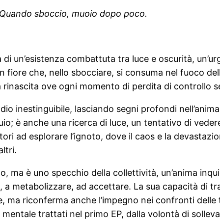
o. Quando sboccio, muoio dopo poco.
di un’esistenza combattuta tra luce e oscurità, un’urg
i un fiore che, nello sbocciare, si consuma nel fuoco de
erna rinascita ove ogni momento di perdita di controllo
o inestinguibile, lasciando segni profondi nell’anima 
uio; è anche una ricerca di luce, un tentativo di vede
ltatori ad esplorare l’ignoto, dove il caos e la devast
tri.
no, ma è uno specchio della collettività, un’anima in
 metabolizzare, ad accettare. La sua capacità di tras
 ma riconferma anche l’impegno nei confronti delle te
e mentale trattati nel primo EP, dalla volontà di soll