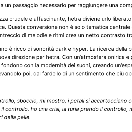
 ma un passaggio necessario per raggiungere una comp
ezza crudele e affascinante, hetra diviene urlo liberat
ice. Questa conversione non è solo tematica centrale d
ntreccio di melodie e ritmi crea un netto contrasto tra i
ano è ricco di sonorità dark e hyper. La ricerca della p
uova direzione per hetra. Con un’atmosfera onirica e 
 si fondono con la modernità dei suoni, creando un’esp
andolo poi, dal fardello di un sentimento che più oppr
trollo, sboccio, mi mostro, i petali si accartocciano
ontrollo, ho una crisi, la furia prendo il controllo, mi
i della pelle.