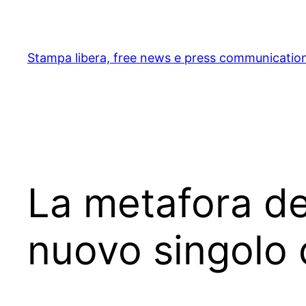
Skip
to
content
Stampa libera, free news e press communicatio
La metafora dell
nuovo singolo 