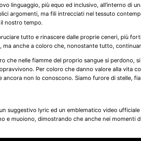
uovo linguaggio, più equo ed inclusivo, all’interno di 
plici argomenti, ma fili intrecciati nel tessuto conte
 il nostro tempo.
 bruciare tutto e rinascere dalle proprie ceneri, più fo
e, ma anche a coloro che, nonostante tutto, continuan
loro che nelle fiamme del proprio sangue si perdono, 
opravvivono. Per coloro che danno valore alla vita c
e ancora non lo conoscono. Siamo furore di stelle, fia
 suggestivo lyric ed un emblematico video ufficiale di
ono e muoiono, dimostrando che anche nei momenti di pi