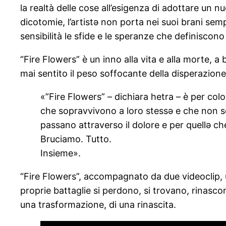
la realtà delle cose all’esigenza di adottare un n
dicotomie, l’artistə non porta nei suoi brani sem
sensibilità le sfide e le speranze che definiscono
“Fire Flowers” è un inno alla vita e alla morte, a
mai sentito il peso soffocante della disperazion
«”Fire Flowers” – dichiara hetra – è per co
che sopravvivono a loro stessə e che non s
passano attraverso il dolore e per quellə ch
Bruciamo. Tutto.
Insieme».
“Fire Flowers”, accompagnato da due videoclip, un
proprie battaglie si perdono, si trovano, rinasc
una trasformazione, di una rinascita.