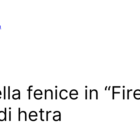
n
a fenice in “Fire
di hetra