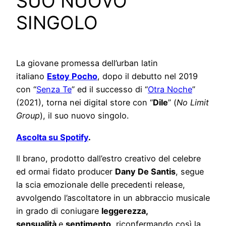
SUO NUOVO
SINGOLO
La giovane promessa dell’urban latin
italiano
Estoy Pocho
, dopo il debutto nel 2019
con “
Senza Te
” ed il successo di “
Otra Noche
”
(2021), torna nei digital store con “
Dile
” (
No Limit
Group
), il suo nuovo singolo.
Ascolta su Spotify
.
Il brano, prodotto dall’estro creativo del celebre
ed ormai fidato producer
Dany De Santis
, segue
la scia emozionale delle precedenti release,
avvolgendo l’ascoltatore in un abbraccio musicale
in grado di coniugare
leggerezza,
sensualità
e
sentimento
, riconfermando così la