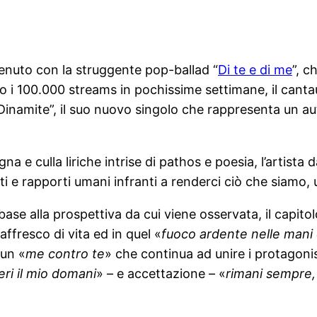
tenuto con la struggente pop-ballad “
Di te e di me
”, c
o i 100.000 streams in pochissime settimane, il can
“Dinamite”, il suo nuovo singolo che rappresenta un aut
e culla liriche intrise di pathos e poesia, l’artista
i e rapporti umani infranti a renderci ciò che siamo, 
se alla prospettiva da cui viene osservata, il capitol
affresco di vita ed in quel «
fuoco ardente nelle mani 
 un «
me contro te
» che continua ad unire i protagoni
eri il mio domani
» – e accettazione – «
rimani sempre, 