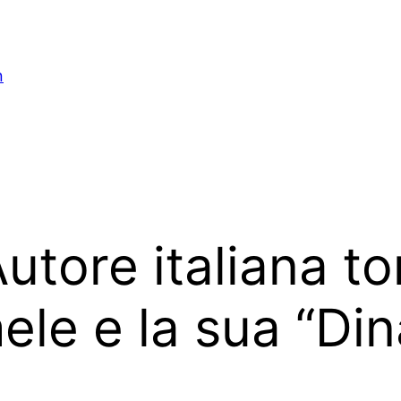
n
tore italiana to
ele e la sua “Din