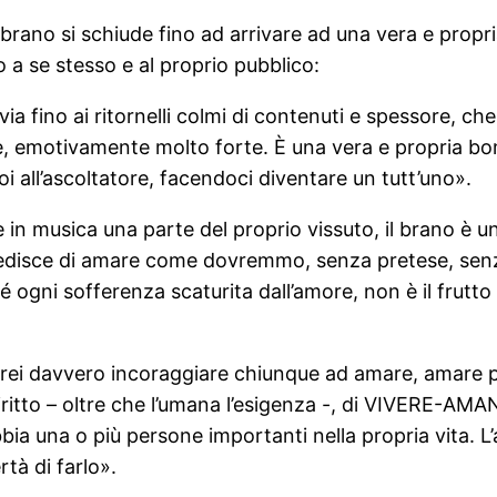
, il brano si schiude fino ad arrivare ad una vera e pro
o a se stesso e al proprio pubblico:
 via fino ai ritornelli colmi di contenuti e spessore, ch
le, emotivamente molto forte. È una vera e propria bo
i all’ascoltatore, facendoci diventare un tutt’uno».
 in musica una parte del proprio vissuto, il brano è un
isce di amare come dovremmo, senza pretese, senza a
 ogni sofferenza scaturita dall’amore, non è il frutto 
rei davvero incoraggiare chiunque ad amare, amare 
 diritto – oltre che l’umana l’esigenza -, di VIVERE-A
a una o più persone importanti nella propria vita. L’
rtà di farlo».