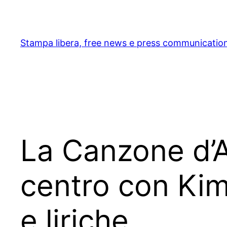
Skip
to
content
Stampa libera, free news e press communicatio
La Canzone d’Au
centro con Kim
e liriche