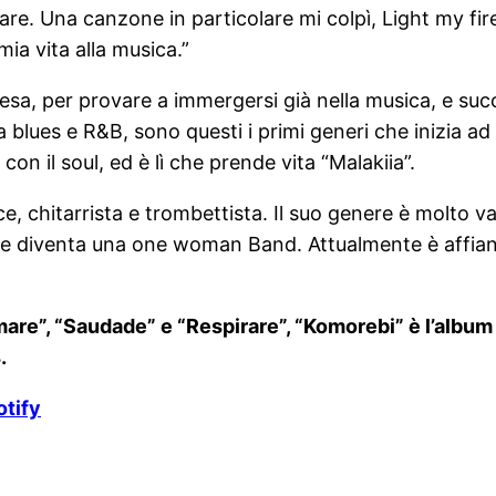
nuare. Una canzone in particolare mi colpì, Light my f
ia vita alla musica.”
chiesa, per provare a immergersi già nella musica, e s
ca blues e R&B, sono questi i primi generi che inizia 
n il soul, ed è lì che prende vita “Malakiia”.
ce, chitarrista e trombettista. Il suo genere è molto
ation e diventa una one woman Band. Attualmente è affi
mare”, “Saudade” e “Respirare”, “Komorebi” è l’album 
.
otify