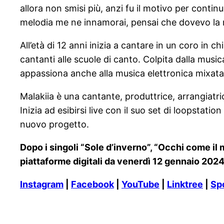
allora non smisi più, anzi fu il motivo per conti
melodia me ne innamorai, pensai che dovevo la m
All’età di 12 anni inizia a cantare in un coro in 
cantanti alle scuole di canto. Colpita dalla musi
appassiona anche alla musica elettronica mixata co
Malakiia è una cantante, produttrice, arrangiatri
Inizia ad esibirsi live con il suo set di loopst
nuovo progetto.
Dopo i singoli “Sole d’inverno”, “Occhi come il 
piattaforme digitali da venerdì 12 gennaio 2024
Instagram
|
Facebook
|
YouTube
|
Linktree
|
Sp