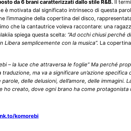
osto da 6 brani caratterizzati dallo stile R&B.
Il term
e è motivata dal significato intrinseco di questa parola.
che l’immagine della copertina del disco, rappresentata
nimo che la cantautrice voleva raccontare: una ragazz
lakiia spiega questa scelta:
“Ad occhi chiusi perché di
in Libera semplicemente con la musica”.
La copertina 
bi – la luce che attraversa le foglie” Ma perché pro
traduzione, ma va a significare un’azione specifica 
parole, delle delusioni, dell’amore, delle immagini. L
che ho creato, dove ogni brano ha come protagonista
lnk.to/komorebi