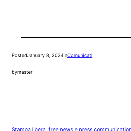
Posted
January 8, 2024
in
Comunicati
by
master
Stampa libera, free news e press communicatio