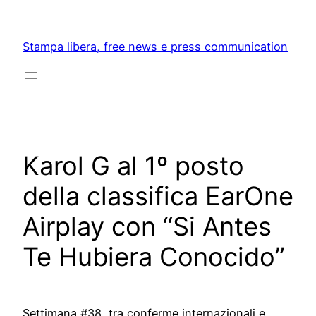
Skip
to
Stampa libera, free news e press communication
content
Karol G al 1º posto
della classifica EarOne
Airplay con “Si Antes
Te Hubiera Conocido”
Settimana #38, tra conferme internazionali e