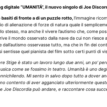
g digitale “
UMAN
ITÁ”, il nuovo singolo di Joe Discor
basiti di fronte a di un puzzle rotto,
l’immagine ricomp
hio di alienazione di forze di natura quale il semplic
lo stesso, ma anche il vivere l’autismo che, come poss
scrive il mondo osservato dalla nave da cui non riesce 
dall’autismo osservasse tutto, ma che in fin dei cont
ntisse quel pianista del film sotto certi punti di vis
ere Stige è stato un lavoro lungo due anni, un po’ p
 musica come se fossimo in teatro. Umanità è uno degl
annichilendo. Mi sento in salvo dopo tutto a dover an
 sono contento di aver agganciato ulteriormente que
 eroe Joe Discordia può andare, e raccontare cosa suc