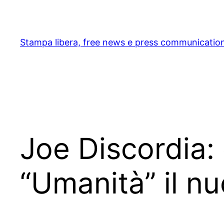
Skip
to
content
Stampa libera, free news e press communicatio
Joe Discordia: 
“Umanità” il n