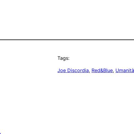
Tags:
Joe Discordia
, 
Red&Blue
, 
Umanit
n