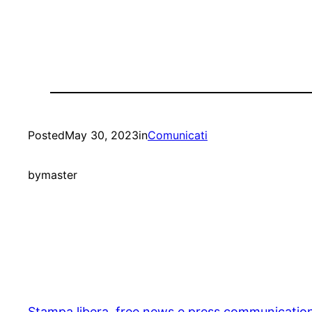
Posted
May 30, 2023
in
Comunicati
by
master
Stampa libera, free news e press communicatio