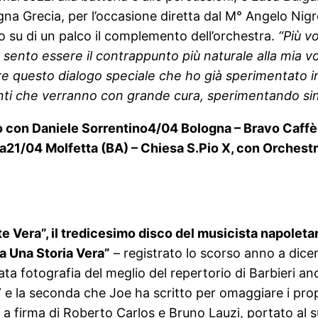
a Grecia, per l’occasione diretta dal M° Angelo Nigr
to su di un palco il complemento dell’orchestra.
“Più vo
ento essere il contrappunto più naturale alla mia vo
e questo dialogo speciale che ho già sperimentato in s
ti che verranno con grande cura, sperimentando sin
o con Daniele Sorrentino
4/04 Bologna – Bravo Caffè,
a
21/04 Molfetta (BA) – Chiesa S.Pio X, con Orchest
e Vera”, il tredicesimo disco del musicista napoletan
Da Una Storia Vera”
– registrato lo scorso anno a dic
vata fotografia del meglio del repertorio di Barbieri 
a” e la seconda che Joe ha scritto per omaggiare i pr
ico a firma di Roberto Carlos e Bruno Lauzi, portato al