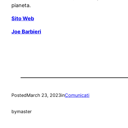
pianeta.
Sito Web
Joe Barbieri
Posted
March 23, 2023
in
Comunicati
by
master