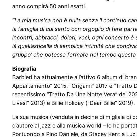
anno compirà 50 anni esatti.
“La mia musica non è nulla senza il continuo cam
la famiglia di cui sento con orgoglio di fare part
incontri, abbracci, dolori, voci; ogni concerto 
là quell’asticella di semplice intimità che condiv
gruppo’ che potesse fermare nel tempo questa no
Biografia
Barbieri ha attualmente all’attivo 6 album di br
Appartamento” 2015, “Origami” 2017 e “Tratto Da 
recentissimo “Tratto Da Una Notte Vera” del 2022
Lives!” 2013) e Billie Holiday (“Dear Billie” 2019).
La sua musica (venduta in decine di migliaia di co
d’autore al jazz e alla musica world – lo ha port
Portuondo a Pino Daniele, da Stacey Kent a Luz C