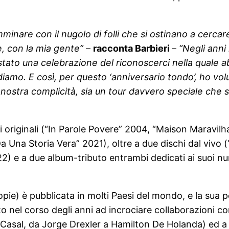
minare con il nugolo di folli che si ostinano a cercar
e, con la mia gente”
–
racconta Barbieri
–
“Negli anni
è stato una celebrazione del riconoscerci nella quale
idiamo. E così, per questo ‘anniversario tondo’, ho vol
stra complicità, sia un tour davvero speciale che s
ani originali (“In Parole Povere” 2004, “Maison Marav
Una Storia Vera” 2021), oltre a due dischi dal vivo (
) e a due album-tributo entrambi dedicati ai suoi num
pie) è pubblicata in molti Paesi del mondo, e la sua pe
ato nel corso degli anni ad incrociare collaborazioni c
asal, da Jorge Drexler a Hamilton De Holanda) ed a cal