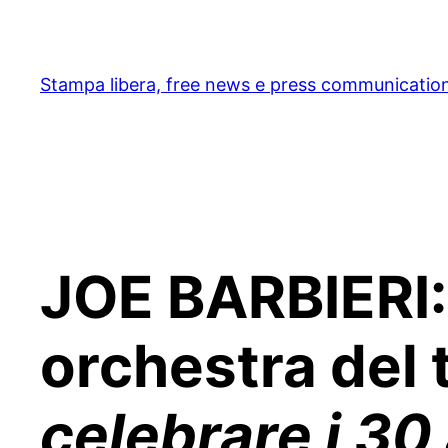
Skip
to
content
Stampa libera, free news e press communicatio
JOE BARBIERI:
orchestra del 
celebrare i 30 