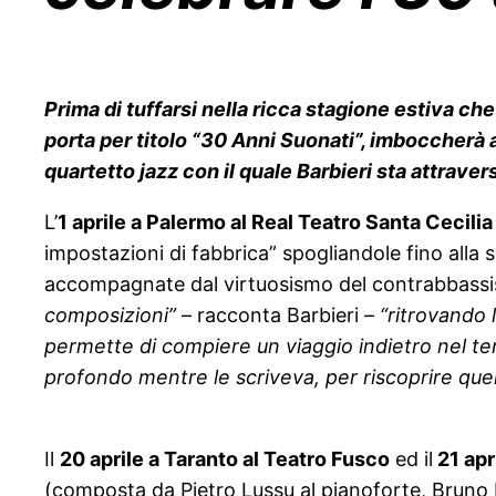
Prima di tuffarsi nella ricca stagione estiva che
porta per titolo “30 Anni Suonati”, imboccherà a
quartetto jazz con il quale Barbieri sta attraver
L’
1 aprile a Palermo al Real Teatro Santa Cecili
impostazioni di fabbrica” spogliandole fino alla 
accompagnate dal virtuosismo del contrabbassi
composizioni”
– racconta Barbieri –
“ritrovando 
permette di compiere un viaggio indietro nel temp
profondo mentre le scriveva, per riscoprire que
Il
20 aprile a Taranto al Teatro Fusco
ed il
21 apr
(composta da Pietro Lussu al pianoforte, Bruno Ma