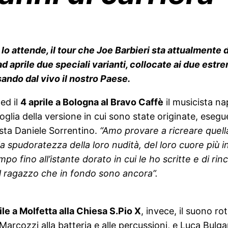
 lo attende, il tour che Joe Barbieri sta attualmente 
d aprile due speciali varianti, collocate ai due estr
sando dal vivo il nostro Paese.
a
ed il
4 aprile a Bologna al Bravo Caffè
il musicista na
soglia della versione in cui sono state originate, eseg
sta Daniele Sorrentino.
“Amo provare a ricreare quella
la spudoratezza della loro nudità, del loro cuore più
o fino all’istante dorato in cui le ho scritte e di ri
l ragazzo che in fondo sono ancora”.
ile a Molfetta alla Chiesa S.Pio X
, invece, il suono r
rcozzi alla batteria e alle percussioni, e Luca Bulgar