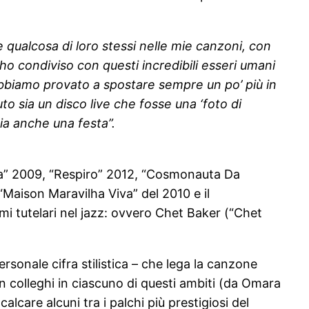
e qualcosa di loro stessi nelle mie canzoni, con
 ho condiviso con questi incredibili esseri umani
 abbiamo provato a spostare sempre un po’ più in
uto sia un disco live che fosse una ‘foto di
ia anche una festa”.
ilha” 2009, “Respiro” 2012, “Cosmonauta Da
“Maison Maravilha Viva” del 2010 e il
i tutelari nel jazz: ovvero Chet Baker (“Chet
rsonale cifra stilistica – che lega la canzone
on colleghi in ciascuno di questi ambiti (da Omara
care alcuni tra i palchi più prestigiosi del