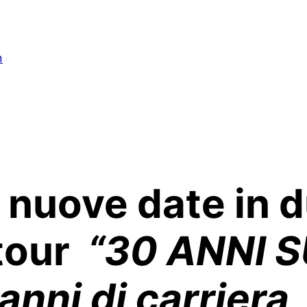
n
 nuove date in d
tour
“30 ANNI S
anni di carriera