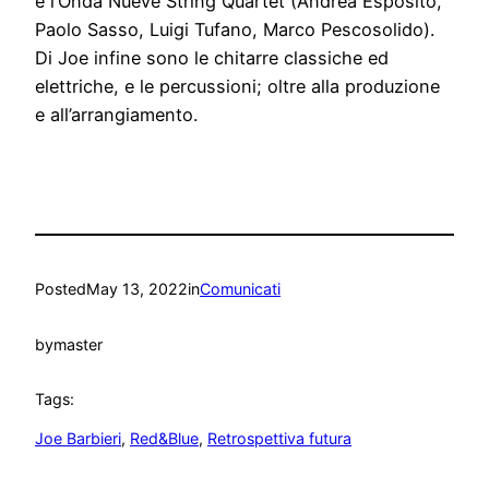
e l’Onda Nueve String Quartet (Andrea Esposito,
Paolo Sasso, Luigi Tufano, Marco Pescosolido).
Di Joe infine sono le chitarre classiche ed
elettriche, e le percussioni; oltre alla produzione
e all’arrangiamento.
Posted
May 13, 2022
in
Comunicati
by
master
Tags:
Joe Barbieri
, 
Red&Blue
, 
Retrospettiva futura