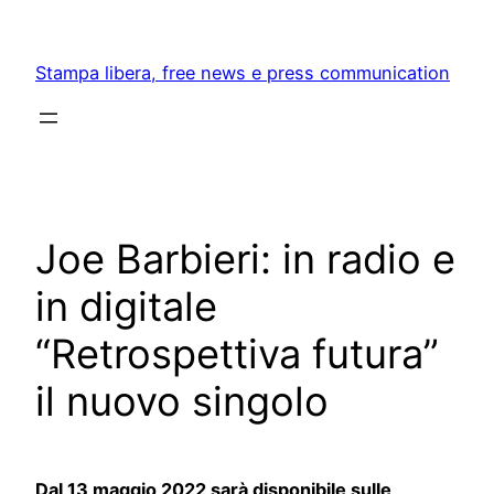
Skip
to
Stampa libera, free news e press communication
content
Joe Barbieri: in radio e
in digitale
“Retrospettiva futura”
il nuovo singolo
Dal 13 maggio 2022 sarà disponibile sulle