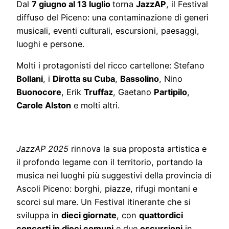
Dal
7 giugno al 13 luglio
torna
JazzAP
, il Festival
diffuso del Piceno: una contaminazione di generi
musicali, eventi culturali, escursioni, paesaggi,
luoghi e persone.
Molti i protagonisti del ricco cartellone: Stefano
Bollani
, i
Dirotta su Cuba
,
Bassolino
, Nino
Buonocore
, Erik
Truffaz
, Gaetano
Partipilo
,
Carole Alston
e molti altri.
JazzAP 2025
rinnova la sua proposta artistica e
il profondo legame con il territorio, portando la
musica nei luoghi più suggestivi della provincia di
Ascoli Piceno: borghi, piazze, rifugi montani e
scorci sul mare. Un Festival itinerante che si
sviluppa in
dieci giornate
, con
quattordici
concerti in dieci comuni
e due
escursioni
in