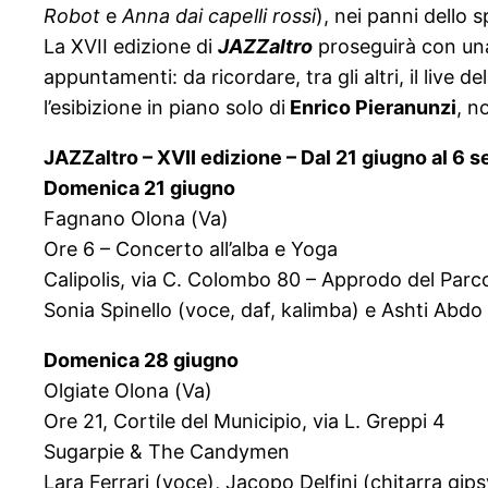
Robot
e
Anna dai capelli rossi
), nei panni dello s
La XVII edizione di
JAZZaltro
proseguirà con una
appuntamenti: da ricordare, tra gli altri, il live 
l’esibizione in piano solo di
Enrico Pieranunzi
, n
JAZZaltro
–
XVII edizione
– Dal 21 giugno al 6 
Domenica
21 giugno
Fagnano Olona (Va)
Ore 6 – Concerto all’alba e Yoga
Calipolis, via C. Colombo 80 – Approdo del Parc
Sonia Spinello (voce, daf, kalimba) e Ashti Abdo 
Domenica 28 giugno
Olgiate Olona (Va)
Ore 21, Cortile del Municipio, via L. Greppi 4
Sugarpie & The Candymen
Lara Ferrari (voce), Jacopo Delfini (chitarra 