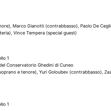
nore), Marco Gianotti (contrabbasso), Paolo De Cegli
ria), Vince Tempera (special guest)
llo 1
del Conservatorio Ghedini di Cuneo
 soprano e tenore), Yuri Goloubev (contrabbasso), Zaz
llo 1