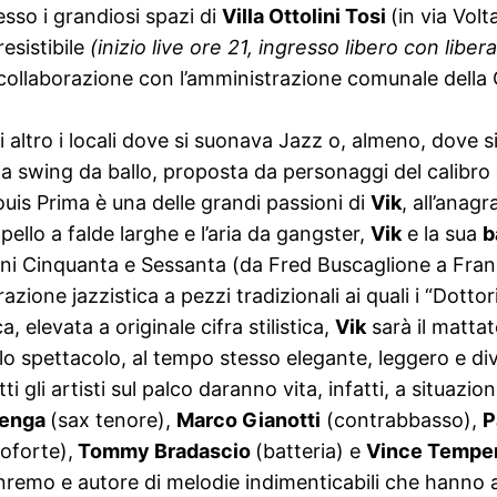
esso i grandiosi spazi di
Villa Ottolini Tosi
(in via Vol
esistibile
(inizio live ore 21, ingresso libero con libe
ollaborazione con l’amministrazione comunale della Cit
i altro i locali dove si suonava Jazz o, almeno, dove si
ca swing da ballo, proposta da personaggi del calibro
uis Prima è una delle grandi passioni di
Vik
, all’anag
ello a falde larghe e l’aria da gangster,
Vik
e la sua
b
anni Cinquanta e Sessanta (da Fred Buscaglione a Fra
ione jazzistica a pezzi tradizionali ai quali i “Dottor
, elevata a originale cifra stilistica,
Vik
sarà il mattat
lo spettacolo, al tempo stesso elegante, leggero e di
i gli artisti sul palco daranno vita, infatti, a situazio
enga
(sax tenore),
Marco Gianotti
(contrabbasso),
P
oforte),
Tommy Bradascio
(batteria) e
Vince Tempe
 Sanremo e autore di melodie indimenticabili che han