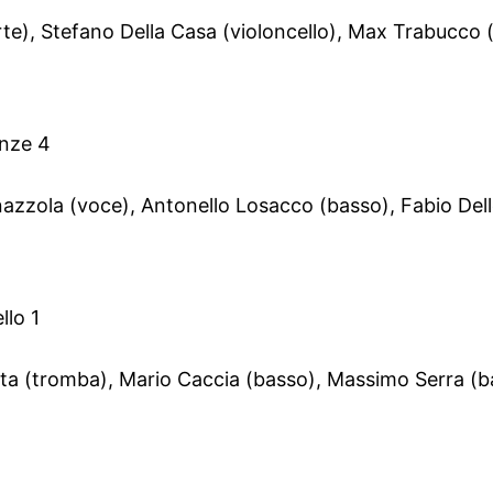
te), Stefano Della Casa (violoncello), Max Trabucco (
anze 4
zzola (voce), Antonello Losacco (basso), Fabio Delle
llo 1
(tromba), Mario Caccia (basso), Massimo Serra (ba