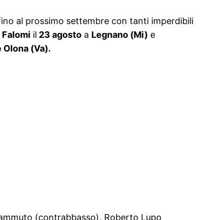
ino al prossimo settembre con tanti imperdibili
 Falomi
il
23 agosto
a
Legnano (Mi)
e
e Olona (Va).
o Zammuto (contrabbasso), Roberto Lupo