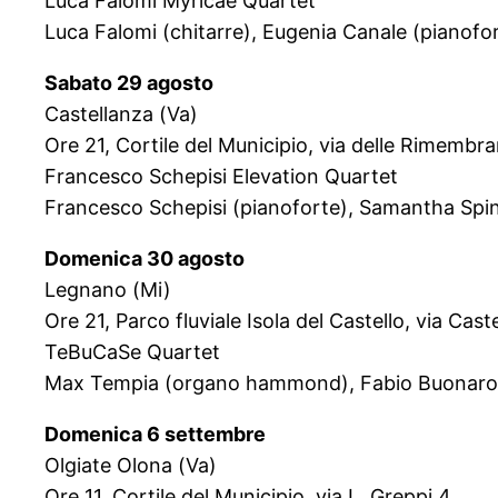
Luca Falomi Myricae Quartet
Luca Falomi (chitarre), Eugenia Canale (pianofor
Sabato 29 agosto
Castellanza (Va)
Ore 21, Cortile del Municipio, via delle Rimembr
Francesco Schepisi Elevation Quartet
Francesco Schepisi (pianoforte), Samantha Spina
Domenica 30 agosto
Legnano (Mi)
Ore 21, Parco fluviale Isola del Castello, via Caste
TeBuCaSe Quartet
Max Tempia (organo hammond), Fabio Buonarota 
Domenica 6 settembre
Olgiate Olona (Va)
Ore 11, Cortile del Municipio, via L. Greppi 4