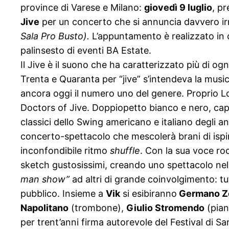
province di Varese e Milano:
giovedì 9 luglio
, pr
Jive
per un concerto che si annuncia davvero irr
Sala Pro Busto).
L’appuntamento è realizzato in c
palinsesto di eventi BA Estate.
Il Jive è il suono che ha caratterizzato più di ogn
Trenta e Quaranta per “jive” s’intendeva la musi
ancora oggi il numero uno del genere. Proprio Lo
Doctors of Jive. Doppiopetto bianco e nero, capp
classici dello Swing americano e italiano degli 
concerto-spettacolo che mescolerà brani di ispiraz
inconfondibile ritmo
shuffle
. Con la sua voce roca
sketch gustosissimi, creando uno spettacolo nel
man s
how”
ad altri di grande coinvolgimento: tutt
pubblico. Insieme a
Vik
si esibiranno
Germano Z
Napolitano
(trombone),
Giulio Stromendo
(pian
per trent’anni firma autorevole del Festival di