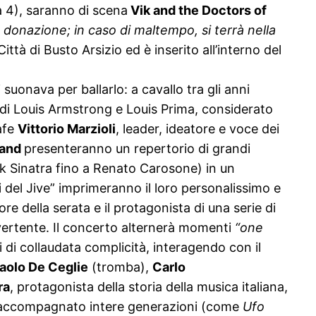
ta 4), saranno di scena
Vik and the Doctors of
ra donazione; in caso di maltempo, si terrà nella
tà di Busto Arsizio ed è inserito all’interno del
 suonava per ballarlo: a cavallo tra gli anni
 di Louis Armstrong e Louis Prima, considerato
rafe
Vittorio Marzioli
, leader, ideatore e voce dei
and
presenteranno un repertorio di grandi
nk Sinatra fino a Renato Carosone) in un
i del Jive” imprimeranno il loro personalissimo e
ore della serata e il protagonista di una serie di
vertente. Il concerto alternerà momenti
“one
ni di collaudata complicità, interagendo con il
aolo De Ce
glie
(tromba),
Carlo
ra
, protagonista della storia della musica italiana,
no accompagnato intere generazioni (come
Ufo