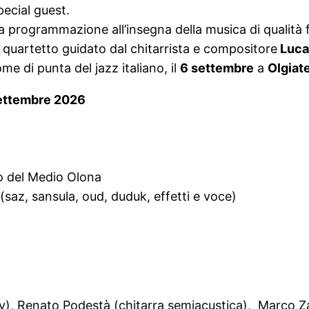
pecial guest.
 programmazione all’insegna della musica di qualità f
del quartetto guidato dal chitarrista e compositore
Luca
ome di punta del jazz italiano, il
6 settembre
a
Olgiat
settembre 2026
o del Medio Olona
(saz, sansula, oud, duduk, effetti e voce)
gipsy), Renato Podestà (chitarra semiacustica), Marc