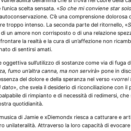
ulnerabilità dell’anima che si trova nel cuore della 
l’unica scelta sensata. «
So che mi conviene star solo
di autoconservazione. C’è una comprensione dolorosa da
re troppo intenso. La seconda parte del ritornello, «
S
 di un amore non corrisposto o di una relazione spezz
l’affrontare la realtà e la cura di un’affezione non ri
nato di sentirsi amati.
 oggettiva sull’utilizzo di sostanze come via di fuga 
za, fumo un’altra canna, ma non servirà
» pone in dis
’essenza del dolore e della speranza nel verso «
vorrei 
i dato
», che svela il desiderio di riconciliazione con 
palpabile di rimpianto e di necessità di redimersi, che
stra quotidianità.
 musica di Jamie e xDiemondx riesca a catturare e art
ro unilateralità. Attraverso la loro capacità di evocar