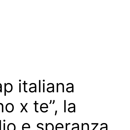
p italiana
 x te”, la
lio e speranza