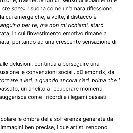
canzone, trasmettendo un senso di isolamento e
 ste sere
» risuona come un’amara riflessione,
 cui emerge che, a volte, il distacco è
anguino per te, ma non mi richiami, starò
ata, in cui l’investimento emotivo rimane a
cambiata, portando ad una crescente sensazione di
dalle delusioni, continua a perseguire una
cussione le convenzioni sociali. xDiemondx, da
tornare a ieri, a quando ancora c’eri, prima che i
il passato, un anelito a recuperare momenti
 suggerisce come i ricordi e i legami passati
icolare le ombre della sofferenza generate da
e immagini ben precise, i due artisti rendono