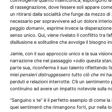
coinvolgente quanto malinconica, espongono la v
di rassegnazione, dove l’essere soli appare come 
un ritirarsi dalla socialità che funge da mezzo 
necessario per sopravvivere ad un dolore interio
peggio domani
», esprime invece la disperazione
senso unico. Qui, viene rivelato il conflitto tra 
disillusione e solitudine che avvolge il bisogno in
Jamie, con il suo approccio unico e la sua visione
narrazione che nel passaggio «
odio questa stan
parte sua, riconferma il suo talento riflettendo l
miei pensieri distruggessero tutto ciò che mi ha
perduti e relazioni interrotte. C’è un sentimento 
continuino ad avere un impatto notevole sulla no
“Sanguino x te” è il perfetto esempio di come la
quei sentimenti che rimangono forti, pur nella lo