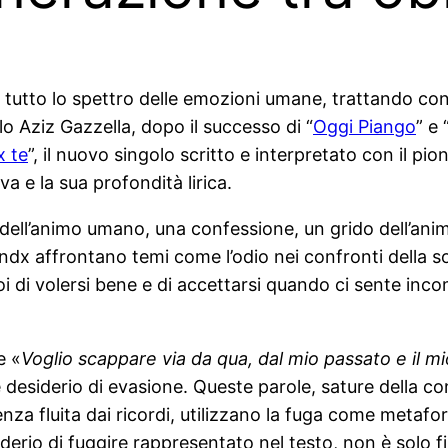
e tutto lo spettro delle emozioni umane, trattando co
o Aziz Gazzella, dopo il successo di “
Oggi Piango
” e 
x te
”, il nuovo singolo scritto e interpretato con il pio
a e la sua profondità lirica.
ell’animo umano, una confessione, un grido dell’anima 
dx affrontano temi come l’odio nei confronti della so
oi di volersi bene e di accettarsi quando ci sente inco
e «
Voglio scappare via da qua, dal mio passato e il m
 desiderio di evasione. Queste parole, sature della c
enza fluita dai ricordi, utilizzano la fuga come metafo
siderio di fuggire rappresentato nel testo, non è solo