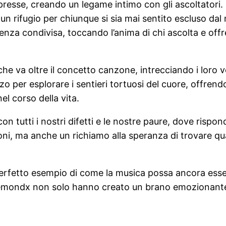
resse, creando un legame intimo con gli ascoltatori. Q
un rifugio per chiunque si sia mai sentito escluso dal 
ienza condivisa, toccando l’anima di chi ascolta e of
 va oltre il concetto canzone, intrecciando i loro ver
o per esplorare i sentieri tortuosi del cuore, offrendo
nel corso della vita.
on tutti i nostri difetti e le nostre paure, dove risp
sioni, ma anche un richiamo alla speranza di trovare 
perfetto esempio di come la musica possa ancora esser
xDiemondx non solo hanno creato un brano emozionant