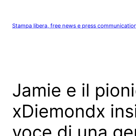
Skip
to
content
Stampa libera, free news e press communicatio
Jamie e il pion
xDiemondx insi
voce di una ge