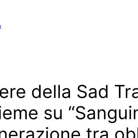
n
iere della Sad Tra
eme su “Sanguino
nerazione tra ob