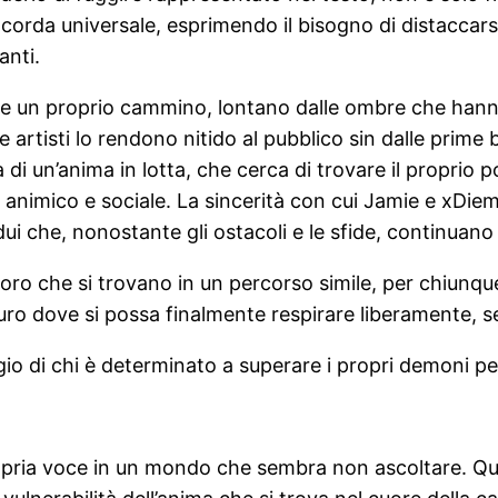
rda universale, esprimendo il bisogno di distaccarsi d
anti.
eare un proprio cammino, lontano dalle ombre che hann
rtisti lo rendono nitido al pubblico sin dalle prime ba
tà di un’anima in lotta, che cerca di trovare il proprio
animico e sociale. La sincerità con cui Jamie e xDiemo
i che, nonostante gli ostacoli e le sfide, continuano a
loro che si trovano in un percorso simile, per chiunqu
uro dove si possa finalmente respirare liberamente, s
io di chi è determinato a superare i propri demoni per
 propria voce in un mondo che sembra non ascoltare. Qu