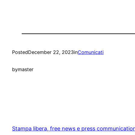
Posted
December 22, 2023
in
Comunicati
by
master
Stampa libera, free news e press communicatio