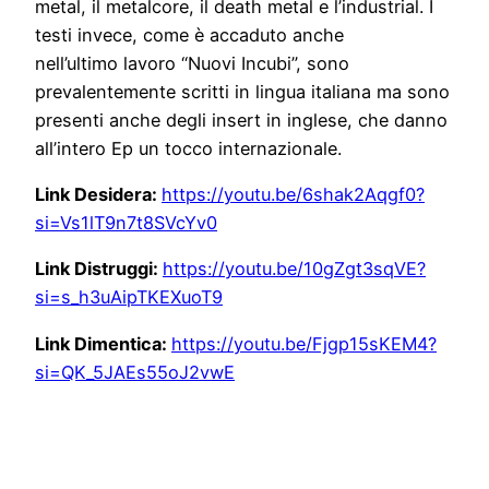
metal, il metalcore, il death metal e l’industrial. I
testi invece, come è accaduto anche
nell’ultimo lavoro “Nuovi Incubi”, sono
prevalentemente scritti in lingua italiana ma sono
presenti anche degli insert in inglese, che danno
all’intero Ep un tocco internazionale.
Link Desidera:
https://youtu.be/6shak2Aqgf0?
si=Vs1lT9n7t8SVcYv0
Link Distruggi:
https://youtu.be/10gZgt3sqVE?
si=s_h3uAipTKEXuoT9
Link Dimentica:
https://youtu.be/Fjgp15sKEM4?
si=QK_5JAEs55oJ2vwE