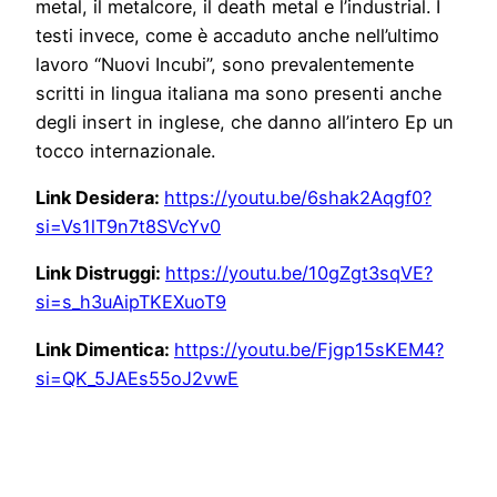
metal, il metalcore, il death metal e l’industrial. I
testi invece, come è accaduto anche nell’ultimo
lavoro “Nuovi Incubi”, sono prevalentemente
scritti in lingua italiana ma sono presenti anche
degli insert in inglese, che danno all’intero Ep un
tocco internazionale.
Link Desidera:
https://youtu.be/6shak2Aqgf0?
si=Vs1lT9n7t8SVcYv0
Link Distruggi:
https://youtu.be/10gZgt3sqVE?
si=s_h3uAipTKEXuoT9
Link Dimentica:
https://youtu.be/Fjgp15sKEM4?
si=QK_5JAEs55oJ2vwE