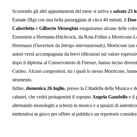
Scorrendo gli altri appuntamenti del mese si arriva a
sabato 25 l
Esmate (Bg) con una bella passeggiata di circa 40 minuti, il
Duo
Caberlotto
e
Gilberto Meneghin
eseguiranno alcune delle colon
Eisenstein a Hermann-Hitchcock, da Rota-Fellini a Morricone-Le
Herrmann
(
Ouverture
da
Intrigo internazionale)
, Morricone (un 
autori verrà accompagnata da brevi riflessioni sul valore espres
dopo il diploma al Conservatorio di Firenze, hanno inciso diversi a
Curino. Alcuni compositori, tra i quali lo stesso Morricone, hanno
strumento.
Infine,
domenica 26 luglio
, presso la Cittadella della Musica e d
cabaret, che vedrà protagonisti il soprano
Angela Gandolfo
e il 
alternando monologhi a scherzi in musica e a sprazzi di autentic
mettendosi in gioco per offrire al pubblico un repertorio conside