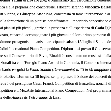
demia Tadini
di
Lovere
(Bg) e organizzato dall’associazione cultural
stica e alla preparazione concorsuale. I docenti saranno
Vincenzo Balza
 di Vienna, e
Giuseppe Andaloro
, concertista di fama internazionale al 
lla formazione di un pianista per affrontare il repertorio concertistico 
 pianisti più piccoli, grazie alla presenza e all’esperienza di
Catia Igle
zzato, capace di accompagnare i più giovani nel loro primo percorso di 
edranno protagonisti i pianisti partecipanti:
s
abato
18 luglio
il Salone dei
 Tadini International Piano Competition.
Diplomatosi presso il Conservat
presso il Conservatorio di Pavia, Rinaldi è considerato un musicista dalla
ternazionali tra cui l’Euregio Piano Award in Germania, il Concorso Int
lombardo eseguirà la
Piano Sonata (Divertimento) n. 15 in Mi maggiore
 Prokofiev.
Domenica
19 luglio
, sempre presso il Salone dei concerti de
l 2025 del prestigioso Cesar Franck Competition
di Bruxelles, nonché di
ompetition e il MozArte International Piano Competition. Nel programm
te delle
Années de Pèlegrinage
di Liszt.