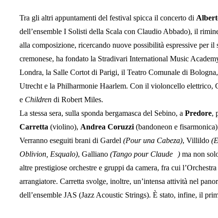
Tra gli altri appuntamenti del festival spicca il concerto di
Albert
dell’ensemble I Solisti della Scala con Claudio Abbado), il rimine
alla composizione, ricercando nuove possibilità espressive per il 
cremonese, ha fondato la Stradivari International Music Academy.
Londra, la Salle Cortot di Parigi, il Teatro Comunale di Bologna,
Utrecht e la Philharmonie Haarlem. Con il violoncello elettrico,
e
Children
di Robert Miles.
La stessa sera, sulla sponda bergamasca del Sebino, a
Predore
,
Carretta
(violino),
Andrea Coruzz
i
(bandoneon e fisarmonica
Verranno eseguiti brani di Gardel
(Pour una Cabeza)
, Villildo
(
E
Oblivion, Esqualo
)
, Galliano
(
Tango pour Claude
)
ma non solo.
altre prestigiose orchestre e gruppi da camera, fra cui l’Orchestr
arrangiatore. Carretta svolge, inoltre, un’intensa attività nel pan
dell’ensemble JAS (Jazz Acoustic Strings). È stato, infine, il pri