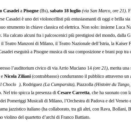
o Casadei
a
Pisogne
(Bs),
sabato
18 luglio
(via San Marco, ore 21)
. 
se Casadei è uno dei violoncellisti più entusiasmanti di oggi e brilla sia
suo strumento in chiave classica ed elettrica. Non solo: insieme Luca Na
 Ha calcato alcuni fra i palcoscenici più prestigiosi del mondo, dalla G
 il Teatro Manzoni di Milano, il Teatro Nazionale dell’Istria, la Kaise
 Casadei eseguirà a Pisogne musica di sua composizione e brani pop tra 
presso l’auditorium civico di via Arrio Muciano 14
(ore 21)
, merita una
) e
Nicola Ziliani
(contrabbasso) condurr
anno il pubblico attraverso un 
l Choclo
)
, Rodriguez
(La Cumparsita)
, Piazzolla
(
Histoire du Tango,
 Nel trio spicca la presenza di
Cesare Carretta
, che ha suonato con l
a dei Pomeriggi Musicali di Milano, l’Orchestra di Padova e del Veneto e 
orama jazzistico italiano (ha collaborato, tra gli altri, con Rava, Bollan
mo violino del quartetto d’archi di Franco Battiato.