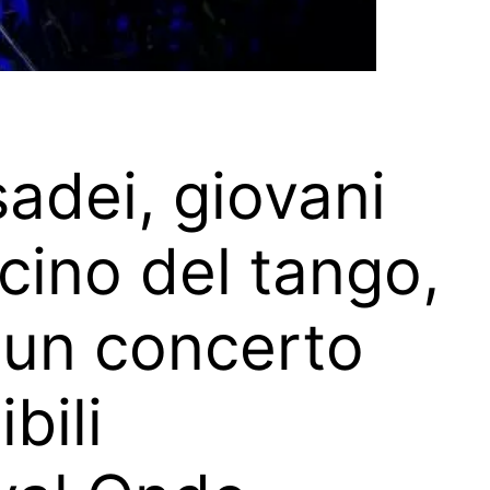
sadei, giovani
scino del tango,
 un concerto
bili