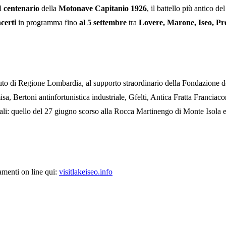
il
centenario
della
Motonave Capitanio 1926
, il battello più antico 
ncerti
in programma fino
al 5 settembre
tra
Lovere, Maron
e, Iseo, P
ibuto di Regione Lombardia, al supporto straordinario della Fondazione
Bertoni antinfortunistica industriale, Gfelti, Antica Fratta Franciaco
ciali: quello del 27 giugno scorso alla Rocca Martinengo di Monte Isola 
amenti on line qui:
visitlakeiseo.info