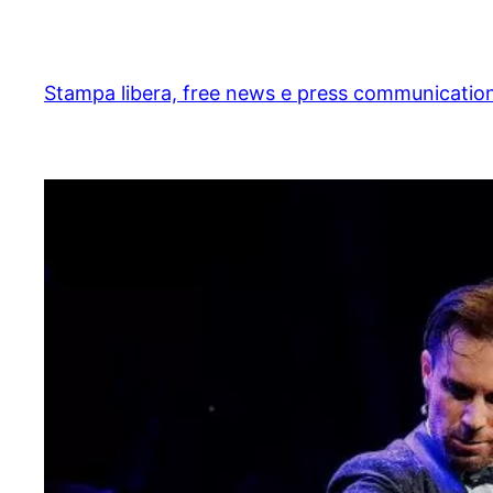
Skip
to
content
Stampa libera, free news e press communicatio