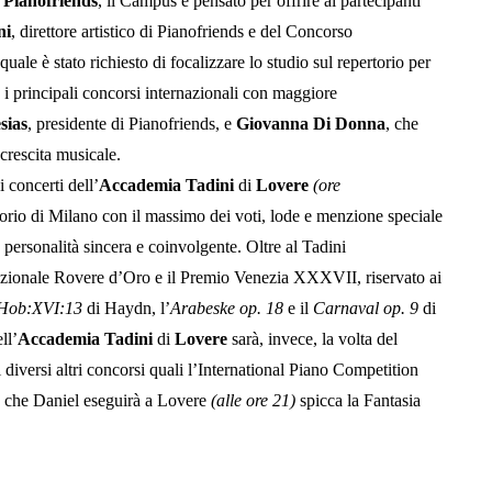
e
Pianofriends
, il Campus è pensato per offrire ai partecipanti
ni
, direttore artistico di Pianofriends e del Concorso
quale è stato richiesto di focalizzare lo studio sul repertorio per
e i principali concorsi internazionali con maggiore
sias
, presidente di Pianofriends, e
Giovanna Di Donna
, che
crescita musicale.
 concerti dell’
Accademia Tadini
di
Lovere
(ore
orio di Milano con il massimo dei voti, lode e menzione speciale
 personalità sincera e coinvolgente. Oltre al Tadini
ernazionale Rovere d’Oro e il Premio Venezia XXXVII, riservato ai
Hob:XVI:13
di Haydn, l’
Arabeske
op. 18
e il
Carnaval
op. 9
di
ll’
Accademia Tadini
di
Lovere
sarà, invece, la volta del
 diversi altri concorsi quali l’International Piano Competition
a che Daniel eseguirà a Lovere
(alle ore 21)
spicca la Fantasia