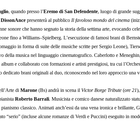
uglio
, quando presso l’
Eremo di San Defendente
, luogo di grande sug
 DissonAnce
presenterà al pubblico
I
l favoloso mondo del cinema
(iniz
ne sonore che hanno segnato la storia della settima arte, evocando celeb
one fino a Williams–Spielberg. L’esecuzione di famosi brani di Berns
omaggio in forma di suite delle musiche scritte per Sergio Leone), Tiers
sivo della musica nel linguaggio cinematografico. Caberlotto e Meneghin
lbum e collaborato con formazioni e artisti prestigiosi, tra cui l’Orchest
 dedicato brani originali al duo, riconoscendo nel loro approccio una val
ell’Arte di
Marone
(Bs) andrà in scena il
Victor Borge Tribute
(
ore 21
)
pianista
Roberto Barrali
. Musicista e comico danese naturalizzato statu
o pianismo classico. Animati anch’essi da una vena ironica e brillante, 
rato “serio” (incluse alcune romanze di Verdi e Puccini) eseguito in modo