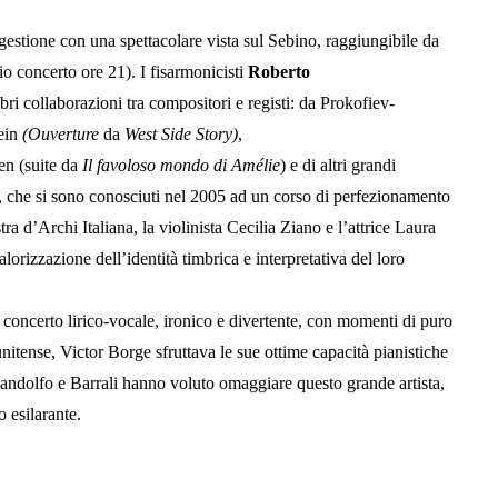
gestione con una spettacolare vista sul Sebino, raggiungibile da
io concerto ore 21). I fisarmonicisti
Roberto
ri collaborazioni tra compositori e registi: da Prokofiev-
tein
(
Ouverture
da
West Side Story
)
,
en (suite da
Il favoloso mondo di Amélie
) e di altri grandi
, che si sono conosciuti nel 2005 ad un corso di perfezionamento
ra d’Archi Italiana, la violinista Cecilia Ziano e l’attrice Laura
orizzazione dell’identità timbrica e interpretativa del loro
, concerto lirico-vocale, ironico e divertente, con momenti di puro
nitense, Victor Borge sfruttava le sue ottime capacità pianistiche
Gandolfo e Barrali hanno voluto omaggiare questo grande artista,
 esilarante.