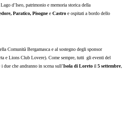
del Lago d’Iseo, patrimonio e memoria storica della
redo
re, Paratico, Pisogne
e
Castro
e ospitati a bordo dello
 della Comunità Bergamasca e al sostegno degli sponsor
rta e Lions Club Lovere). Come sempre, tutti gli eventi del
e i due che andranno in scena sull’
Isola di Loreto
il
5 settembre
,