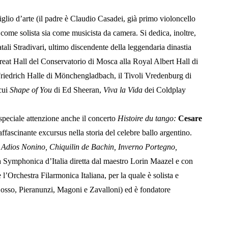
Figlio d’arte (il padre è Claudio Casadei, già primo violoncello
 come solista sia come musicista da camera. Si dedica, inoltre,
tali Stradivari, ultimo discendente della leggendaria dinastia
reat Hall del Conservatorio di Mosca alla Royal Albert Hall di
r Friedrich Halle di Mönchengladbach, il Tivoli Vredenburg di
cui
Shape of You
di Ed Sheeran,
Viva la Vida
dei Coldplay
 speciale attenzione anche il concerto
Histoire du tango:
Cesare
affascinante excursus nella storia del celebre ballo argentino.
 Adios Nonino, Chiquilin de Bachin, Inverno Portegno,
a Symphonica d’Italia diretta dal maestro Lorin Maazel e con
l’Orchestra Filarmonica Italiana, per la quale è solista e
i, Bosso, Pieranunzi, Magoni e Zavalloni) ed è fondatore