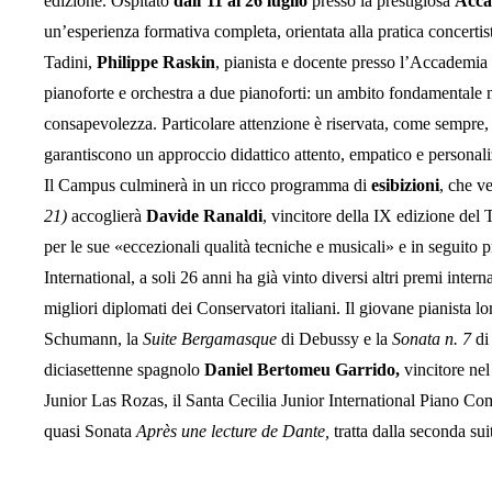
edizione. Ospitato
dall’11 al 26 luglio
presso la prestigiosa
Acca
un’esperienza formativa completa, orientata alla pratica concerti
Tadini,
Philippe Raskin
, pianista e docente presso l’Accademia
pianoforte e orchestra a due pianoforti: un ambito fondamentale ne
consapevolezza. Particolare attenzione è riservata, come sempre, ai
garantiscono un approccio didattico attento, empatico e personali
Il Campus culminerà in un ricco programma di
esibizioni
, che v
21)
accoglierà
Davide Ranaldi
, vincitore della IX edizione del
per le sue «eccezionali qualità tecniche e musicali» e in seguito 
International, a soli 26 anni ha già vinto diversi altri premi in
migliori diplomati dei Conservatori italiani. Il giovane pianista 
Schumann, la
Suite Bergamasque
di Debussy e la
Sonata n. 7
di
diciasettenne spagnolo
Daniel Bertomeu Garrido,
vincitore ne
Junior Las Rozas, il Santa Cecilia Junior International Piano C
quasi Sonata
Après une lecture de Dante,
tratta dalla seconda sui